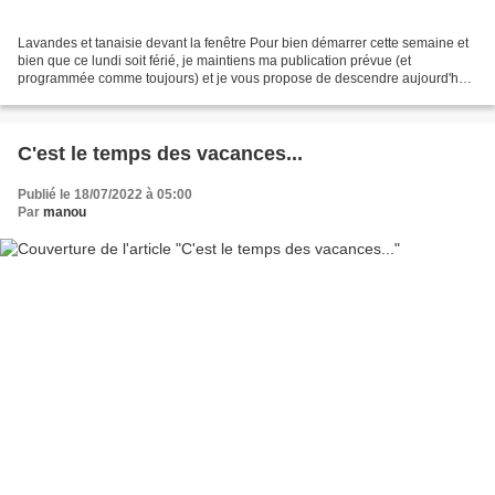
Lavandes et tanaisie devant la fenêtre Pour bien démarrer cette semaine et
bien que ce lundi soit férié, je maintiens ma publication prévue (et
programmée comme toujours) et je vous propose de descendre aujourd'hui
dans mon petit jardin altiligérien juste...
C'est le temps des vacances...
Publié le 18/07/2022 à 05:00
Par
manou