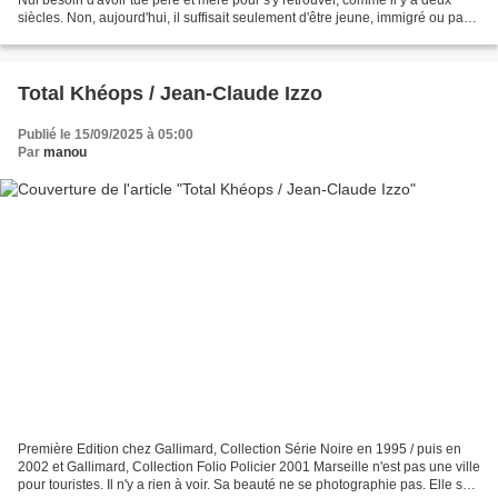
siècles. Non, aujourd'hui, il suffisait seulement d'être jeune, immigré ou pas.
Nous retrouvons avec...
Total Khéops / Jean-Claude Izzo
Publié le 15/09/2025 à 05:00
Par
manou
Première Edition chez Gallimard, Collection Série Noire en 1995 / puis en
2002 et Gallimard, Collection Folio Policier 2001 Marseille n'est pas une ville
pour touristes. Il n'y a rien à voir. Sa beauté ne se photographie pas. Elle se