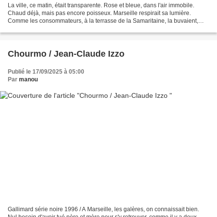
La ville, ce matin, était transparente. Rose et bleue, dans l'air immobile.
Chaud déjà, mais pas encore poisseux. Marseille respirait sa lumière.
Comme les consommateurs, à la terrasse de la Samaritaine, la buvaient,
avec insouciance, jusqu'à la dernière...
Chourmo / Jean-Claude Izzo
Publié le 17/09/2025 à 05:00
Par
manou
Gallimard série noire 1996 / A Marseille, les galères, on connaissait bien.
Nul besoin d'avoir tué père et mère pour s'y retrouver, comme il y a deux