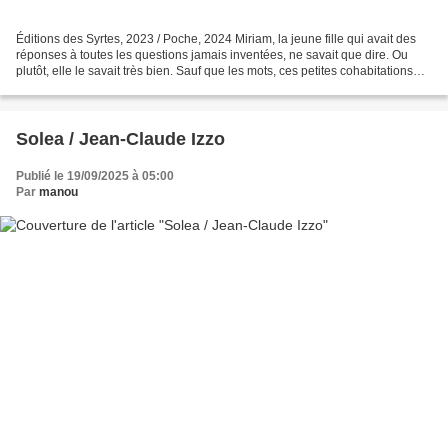
Éditions des Syrtes, 2023 / Poche, 2024 Miriam, la jeune fille qui avait des
réponses à toutes les questions jamais inventées, ne savait que dire. Ou
plutôt, elle le savait très bien. Sauf que les mots, ces petites cohabitations
trompeuses de sons, ne...
Solea / Jean-Claude Izzo
Publié le 19/09/2025 à 05:00
Par
manou