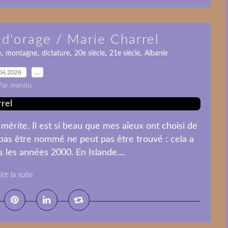
d'orage / Marie Charrel
,
,
,
,
,
e
montagne
dictature
20e siècle
21e siècle
Albanie
04.2026
…
Par manou
mérite. Il est si beau que mes aïeux ont choisi de
pas être nommé ne peut pas être trouvé : cela a
les années 2000. En Islande....
ire la suite