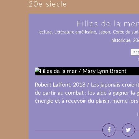
20e siecle
Filles de la me
,
,
,
lecture
Littérature américaine
Japon
Corée du sud
,
historique
20e
07.
Robert Laffont, 2018 / Les japonais croien
de partir au combat ; les aide à gagner la g
énergie et à recevoir du plaisir, même lorsqu
L