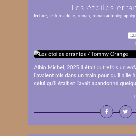
Les étoiles err
,
,
,
lecture
lecture adulte
roman
roman autobiographiq
12.
Albin Michel, 2025 Il était autrefois un enf
l'avaient mis dans un train pour qu'il aille à
celui qu'il était et l'avait abandonné quelque
L