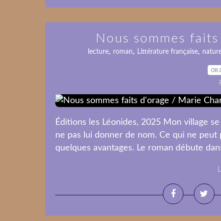
Nous sommes faits 
,
,
,
lecture
roman
Littérature française
natur
08.
Éditions les Léonides, 2025 Mon village se 
ne pas lui donner de nom. Ce qui ne peut 
quelques avantages. Le roman débute dans 
L