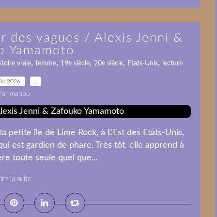
ur des vagues / Alexis Jenni &
o Yamamoto
,
,
,
,
,
stoire vraie
femme
19e siècle
20e siècle
Etats-Unis
lecture
04.2026
…
Par manou
a petite île de Lime Rock, à L'Est des Etats-Unis,
ui est gardien de phare. Très tôt, elle apprend à
re toute seule quel que...
ire la suite