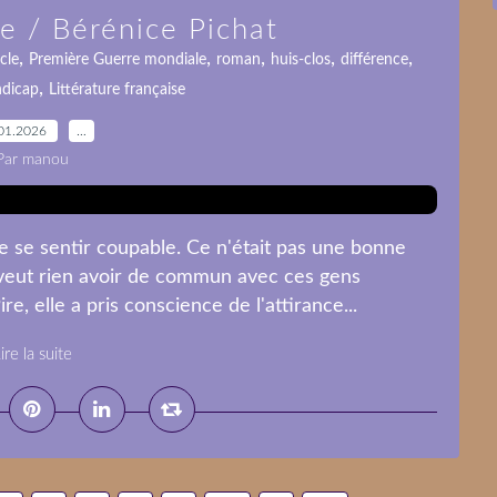
e / Bérénice Pichat
,
,
,
,
,
cle
Première Guerre mondiale
roman
huis-clos
différence
,
dicap
Littérature française
01.2026
…
Par manou
e se sentir coupable. Ce n'était pas une bonne
veut rien avoir de commun avec ces gens
ire, elle a pris conscience de l'attirance...
ire la suite