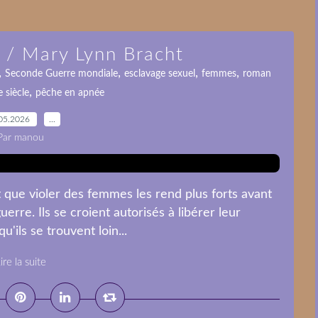
r / Mary Lynn Bracht
,
,
,
,
Seconde Guerre mondiale
esclavage sexuel
femmes
roman
,
 siècle
pêche en apnée
05.2026
…
Par manou
t que violer des femmes les rend plus forts avant
uerre. Ils se croient autorisés à libérer leur
'ils se trouvent loin...
ire la suite