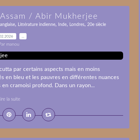
l'Assam / Abir Mukherjee
,
,
,
,
 anglaise
Littérature indienne
Inde
Londres
20e siècle
02.2026
…
Par manou
cutta par certains aspects mais en moins
rés en bleu et les pauvres en différentes nuances
s en cramoisi profond. Dans un rayon...
ire la suite