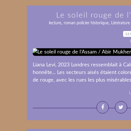
Le soleil rouge de 
,
,
lecture
roman policier historique
Littérature
12.
Liana Levi, 2023 Londres ressemblait à Cal
honnête... Les secteurs aisés étaient colo
de rouge, avec les rues les plus misérable
L