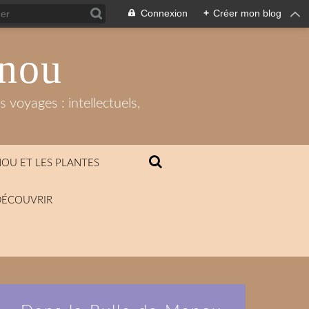
Connexion
+
Créer mon blog
anou
 voyages : intellectuels,
OU ET LES PLANTES
DÉCOUVRIR