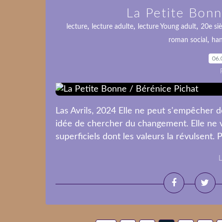
La Petite Bonn
,
,
,
lecture
lecture adulte
lecture Young adult
20e siè
,
roman social
han
06.
Las Avrils, 2024 Elle ne peut s'empêcher d
idée de chercher du changement. Elle ne 
superficiels dont les valeurs la révulsent. P
L