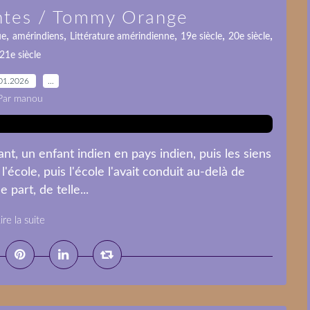
antes / Tommy Orange
,
,
,
,
,
ue
amérindiens
Littérature amérindienne
19e siècle
20e siècle
21e siècle
01.2026
…
Par manou
ant, un enfant indien en pays indien, puis les siens
 l'école, puis l'école l'avait conduit au-delà de
 part, de telle...
ire la suite