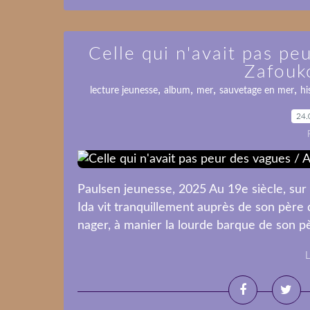
Celle qui n'avait pas pe
Zafouk
,
,
,
,
lecture jeunesse
album
mer
sauvetage en mer
hi
24.
Paulsen jeunesse, 2025 Au 19e siècle, sur l
Ida vit tranquillement auprès de son père q
nager, à manier la lourde barque de son pè
L