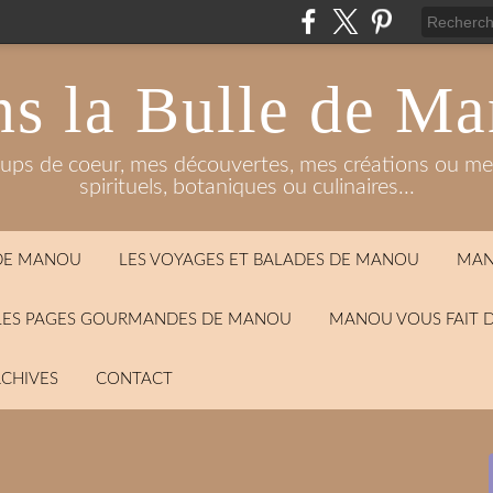
s la Bulle de M
oups de coeur, mes découvertes, mes créations ou mes
spirituels, botaniques ou culinaires...
 DE MANOU
LES VOYAGES ET BALADES DE MANOU
MAN
LES PAGES GOURMANDES DE MANOU
MANOU VOUS FAIT 
CHIVES
CONTACT