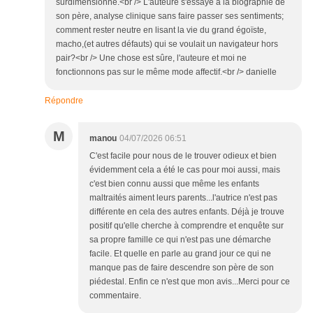
surdimensionné.<br /> L'auteure s'essaye à la biographie de
son père, analyse clinique sans faire passer ses sentiments;
comment rester neutre en lisant la vie du grand égoïste,
macho,(et autres défauts) qui se voulait un navigateur hors
pair?<br /> Une chose est sûre, l'auteure et moi ne
fonctionnons pas sur le même mode affectif.<br /> danielle
Répondre
M
manou
04/07/2026 06:51
C'est facile pour nous de le trouver odieux et bien
évidemment cela a été le cas pour moi aussi, mais
c'est bien connu aussi que même les enfants
maltraités aiment leurs parents...l'autrice n'est pas
différente en cela des autres enfants. Déjà je trouve
positif qu'elle cherche à comprendre et enquête sur
sa propre famille ce qui n'est pas une démarche
facile. Et quelle en parle au grand jour ce qui ne
manque pas de faire descendre son père de son
piédestal. Enfin ce n'est que mon avis...Merci pour ce
commentaire.