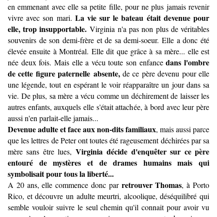
en emmenant avec elle sa petite fille, pour ne plus jamais revenir
La vie sur le bateau était devenue pour
vivre avec son mari.
elle, trop insupportable.
Virginia n'a pas non plus de véritables
souvenirs de son demi-frère et de sa demi-soeur. Elle a donc été
élevée ensuite à Montréal. Elle dit que grâce à sa mère... elle est
dans l'ombre
née deux fois. Mais elle a vécu toute son enfance
de cette figure paternelle absente,
de ce père devenu pour elle
une légende, tout en espérant le voir réapparaître un jour dans sa
vie. De plus, sa mère a vécu comme un déchirement de laisser les
autres enfants, auxquels elle s'était attachée, à bord avec leur père
aussi n'en parlait-elle jamais...
Devenue adulte et face aux non-dits familiaux
, mais aussi parce
que les lettres de Peter ont toutes été rageusement déchirées par sa
Virginia décide d'enquêter sur ce père
mère sans être lues,
entouré de mystères et de drames humains mais qui
symbolisait pour tous la liberté...
retrouver Thomas
A 20 ans, elle commence donc par
, à Porto
Rico, et découvre un adulte meurtri, alcoolique, déséquilibré qui
semble vouloir suivre le seul chemin qu'il connait pour avoir vu