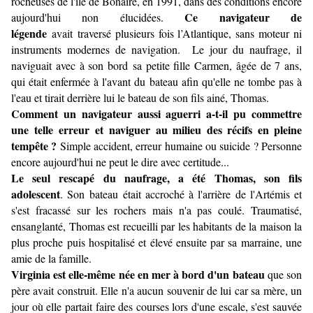
rocheuses de l'île de Bonaire, en 1991, dans des conditions encore
Ce navigateur de
aujourd'hui non élucidées.
légende
avait traversé plusieurs fois l’Atlantique, sans moteur ni
instruments modernes de navigation. Le jour du naufrage, il
naviguait avec à son bord sa petite fille Carmen, âgée de 7 ans,
qui était enfermée à l'avant du bateau afin qu'elle ne tombe pas à
l'eau et tirait derrière lui le bateau de son fils ainé, Thomas.
Comment un navigateur aussi aguerri a-t-il pu commettre
une telle erreur et naviguer au milieu des récifs en pleine
tempête ?
Simple accident, erreur humaine ou suicide ? Personne
encore aujourd'hui ne peut le dire avec certitude...
Le seul rescapé du naufrage, a été Thomas, son fils
adolescent
. Son bateau était accroché à l'arrière de l'Artémis et
s'est fracassé sur les rochers mais n'a pas coulé. Traumatisé,
ensanglanté, Thomas est recueilli par les habitants de la maison la
plus proche puis hospitalisé et élevé ensuite par sa marraine, une
amie de la famille.
Virginia est elle-même née en mer à bord d'un bateau
que son
père avait construit. Elle n'a aucun souvenir de lui car sa mère, un
jour où elle partait faire des courses lors d'une escale, s'est sauvée