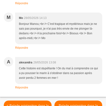
Répondre
M
Mo
28/05/2026 14:13
Bonjour Manou,<br /> C'est tragique et mystérieux mais je ne
sais pas pourquoi, je n'ai pas très envie de me plonger là-
dedans.<br /> A la prochaine fois!<br /> Bisous.<br /> Bon
après-midi,<br /> Mo
Répondre
A
alexandra
28/05/2026 13:08
Cette histoire est stupéfiante ! On du mal à comprendre ce qui
a pu pousser le marin à s'obstiner dans sa passion après
avoir perdu 2 femmes en mer !
Répondre
< Balade printanière dans la
Balade printanière dans la