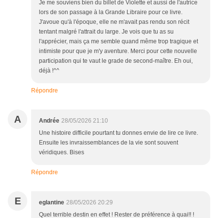
Je me souviens bien du billet de Violette et aussi de l'autrice
lors de son passage à la Grande Libraire pour ce livre.
J'avoue qu'à l'époque, elle ne m'avait pas rendu son récit
tentant malgré l'attrait du large. Je vois que tu as su
l'apprécier, mais ça me semble quand même trop tragique et
intimiste pour que je m'y aventure. Merci pour cette nouvelle
participation qui te vaut le grade de second-maître. Eh oui,
déjà !^^
Répondre
A
Andrée
28/05/2026 21:10
Une histoire difficile pourtant tu donnes envie de lire ce livre.
Ensuite les invraissemblances de la vie sont souvent
véridiques. Bises
Répondre
E
eglantine
28/05/2026 20:29
Quel terrible destin en effet ! Rester de préférence à quai!! !