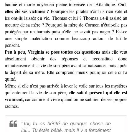
Ont-
baume et morte noyée en pleine traversée de l'Atlantique.
elles été ses victimes ?
Pourquoi les pirates n'ont-ils rien volé et
les ont-ils laissés en vie, Thomas et lui ? Thomas a-t-il assisté au
meurtre de sa mère ? Pourquoi la mère de Carmen n'était-elle pas
protégée par un harnais puisqu'elle ne savait pas nager ? Est-ce
une simple malédiction comme beaucoup autour de lui le
pensent.
Peu à peu, Virginia se pose toutes ces questions
mais elle veut
absolument obtenir des réponses et reconstitue donc
minutieusement la vie de son père avant sa naissance, puis après
le départ de sa mère. Elle comprend mieux pourquoi celle-ci l'a
quitté.
Même si elle n'est pas arrivée à lever le voile sur tous les mystères
elle sait à présent qui elle est
qui entourent la vie de son père,
vraiment,
car comment vivre quand on ne sait rien de ses propres
racines.
"Toi, tu as hérité de quelque chose de
lui... Tu étais bébé, mais il y a forcément