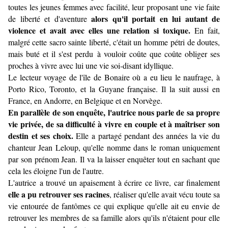
toutes les jeunes femmes avec facilité, leur proposant une vie faite
alors qu'il portait en lui autant de
de liberté et d'aventure
violence et avait avec elles une relation si toxique.
En fait,
malgré cette sacro sainte liberté, c'était un homme pétri de doutes,
mais buté et il s'est perdu à vouloir coûte que coûte obliger ses
proches à vivre avec lui une vie soi-disant idyllique.
Le lecteur voyage de l'île de Bonaire où a eu lieu le naufrage, à
Porto Rico, Toronto, et la Guyane française. Il la suit aussi en
France, en Andorre, en Belgique et en Norvège.
En parallèle de son enquête, l'autrice nous parle de sa propre
vie privée, de sa difficulté à vivre en couple et à maîtriser son
destin et ses choix.
Elle a partagé pendant des années la vie du
chanteur Jean Leloup, qu'elle nomme dans le roman uniquement
par son prénom Jean. Il va la laisser enquêter tout en sachant que
cela les éloigne l'un de l'autre.
L'autrice a trouvé un apaisement à écrire ce livre, car finalement
elle a pu retrouver ses racines
, réaliser qu'elle avait vécu toute sa
vie entourée de fantômes ce qui explique qu'elle ait eu envie de
retrouver les membres de sa famille alors qu'ils n'étaient pour elle