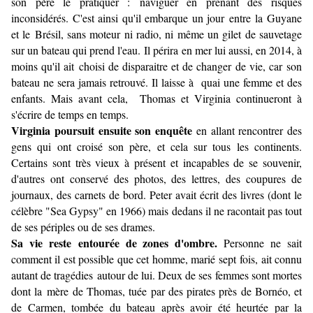
son père le pratiquer : naviguer en prenant des risques
inconsidérés. C'est ainsi qu'il embarque un jour entre la Guyane
et le Brésil, sans moteur ni radio, ni même un gilet de sauvetage
sur un bateau qui prend l'eau. Il périra en mer lui aussi, en 2014, à
moins qu'il ait choisi de disparaitre et de changer de vie, car son
bateau ne sera jamais retrouvé. Il laisse à quai une femme et des
enfants. Mais avant cela, Thomas et Virginia continueront à
s'écrire de temps en temps.
Virginia poursuit ensuite son enquête
en allant rencontrer des
gens qui ont croisé son père, et cela sur tous les continents.
Certains sont très vieux à présent et incapables de se souvenir,
d'autres ont conservé des photos, des lettres, des coupures de
journaux, des carnets de bord. Peter avait écrit des livres (dont le
célèbre "Sea Gypsy" en 1966) mais dedans il ne racontait pas tout
de ses périples ou de ses drames.
Sa vie reste entourée de zones d'ombre.
Personne ne sait
comment il est possible que cet homme, marié sept fois, ait connu
autant de tragédies autour de lui. Deux de ses femmes sont mortes
dont la mère de Thomas, tuée par des pirates près de Bornéo, et
de Carmen, tombée du bateau après avoir été heurtée par la