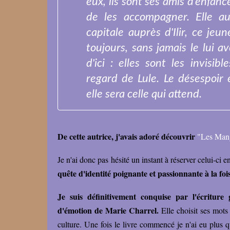
eux, ils sont ses amis d'enfan
de les accompagner. Elle au
capitale auprès d'Ilir, ce je
toujours, sans jamais le lui a
d'ici : elles sont les invisib
regard de Lule. Le désespoir é
elle sera celle qui attend.
De cette autrice, j'avais adoré découvrir
"Les Mang
Je n'ai donc pas hésité un instant à réserver celui-ci
quête d'identité poignante et passionnante à la foi
Je suis définitivement conquise par l'écriture
d'émotion de Marie Charrel.
Elle choisit ses mots
culture. Une fois le livre commencé je n'ai eu plus qu