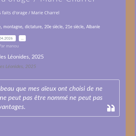
aits d'orage / Marie Charrel
,
,
,
,
,
e
montagne
dictature
20e siècle
21e siècle
Albanie
04.2026
…
Par manou
les Léonides, 2025
si beau que mes aïeux ont choisi de ne
i ne peut pas être nommé ne peut pas
avantages.