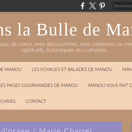
s la Bulle de M
oups de coeur, mes découvertes, mes créations ou mes
spirituels, botaniques ou culinaires...
 DE MANOU
LES VOYAGES ET BALADES DE MANOU
MAN
LES PAGES GOURMANDES DE MANOU
MANOU VOUS FAIT 
CHIVES
CONTACT
d'orage / Marie Charrel