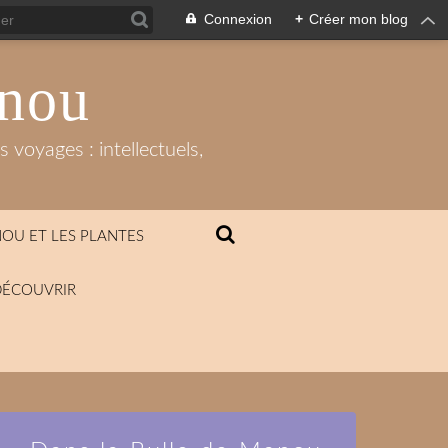
Connexion
+
Créer mon blog
anou
 voyages : intellectuels,
OU ET LES PLANTES
DÉCOUVRIR