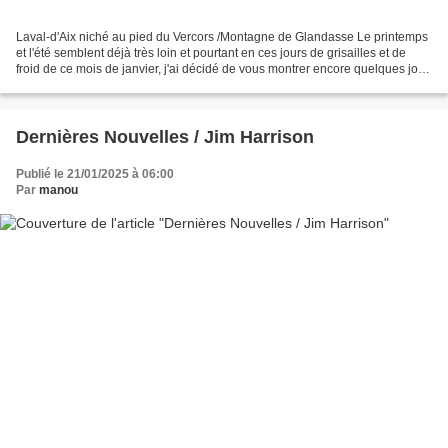
Laval-d'Aix niché au pied du Vercors /Montagne de Glandasse Le printemps
et l'été semblent déjà très loin et pourtant en ces jours de grisailles et de
froid de ce mois de janvier, j'ai décidé de vous montrer encore quelques jolis
paysages de la Drôme...
Dernières Nouvelles / Jim Harrison
Publié le 21/01/2025 à 06:00
Par
manou