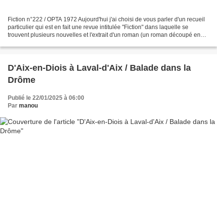
Fiction n°222 / OPTA 1972 Aujourd'hui j'ai choisi de vous parler d'un recueil
particulier qui est en fait une revue intitulée "Fiction" dans laquelle se
trouvent plusieurs nouvelles et l'extrait d'un roman (un roman découpé en
épisodes). Cette revue est...
D'Aix-en-Diois à Laval-d'Aix / Balade dans la
Drôme
Publié le 22/01/2025 à 06:00
Par
manou