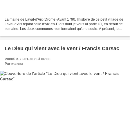
La mairie de Laval-d'Aix (Drôme) Avant 1790, l'histoire de ce petit village de
Laval-d'Aix rejoint celle d'Aix-en-Diois dont je vous ai parlé ICI, en début de
semaine. Les deux communes n'en formaient qu'une seule. A présent, le
village fait partie du...
Le Dieu qui vient avec le vent / Francis Carsac
Publié le 23/01/2025 à 06:00
Par
manou