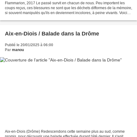
Flammarion, 2017 Le passé survit en chacun de nous. Peu importent les
coups reçus, ces blessures ne sont que les déchets difformes de la mémoire,
si souvent manipulés qu'ils en deviennent incolores, à peine vivants. Voici
un recueil de trois nouvelles...
Aix-en-Diois / Balade dans la Drôme
Publié le 20/01/2025 à 06:00
Par
manou
Aix-en-Diois (Drôme) Redescendons cette semaine plus au sud, comme
promis, pour découvrir une balade effectuée durant l'été dernier. Il s'agit