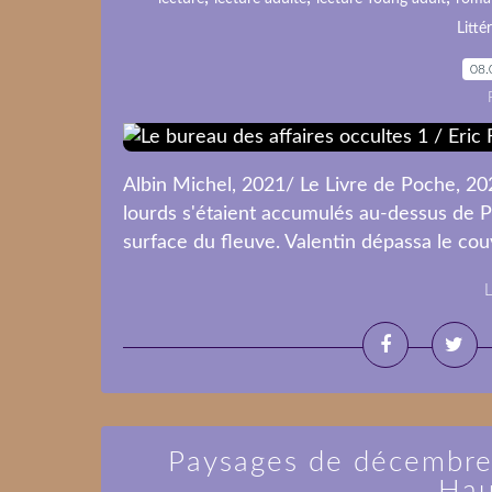
Litté
08.
Albin Michel, 2021/ Le Livre de Poche, 20
lourds s'étaient accumulés au-dessus de Par
surface du fleuve. Valentin dépassa le couv
L
Paysages de décembre 
Hau