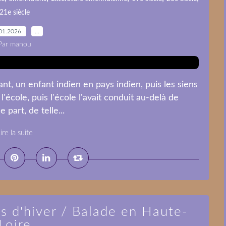
21e siècle
01.2026
…
Par manou
ant, un enfant indien en pays indien, puis les siens
 l'école, puis l'école l'avait conduit au-delà de
 part, de telle...
ire la suite
s d'hiver / Balade en Haute-
Loire