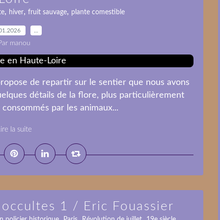
,
,
,
te
hiver
fruit sauvage
plante comestible
01.2026
…
Par manou
propose de repartir sur le sentier que nous avons
ques détails de la flore, plus particulièrement
rt consommés par les animaux...
ire la suite
 occultes 1 / Eric Fouassier
,
,
,
,
 policier historique
Paris
Révolution de juillet
19e siècle