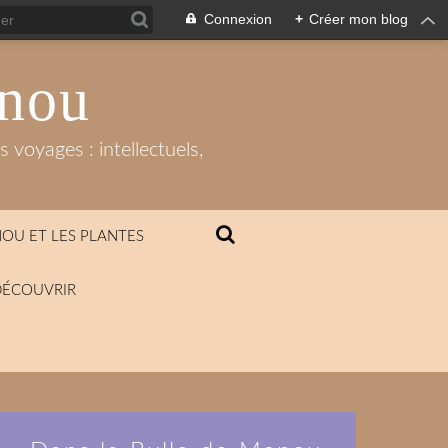
Connexion
+
Créer mon blog
anou
 voyages : intellectuels,
OU ET LES PLANTES
DÉCOUVRIR