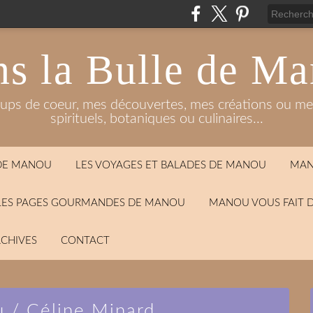
s la Bulle de M
oups de coeur, mes découvertes, mes créations ou mes
spirituels, botaniques ou culinaires...
 DE MANOU
LES VOYAGES ET BALADES DE MANOU
MAN
LES PAGES GOURMANDES DE MANOU
MANOU VOUS FAIT 
CHIVES
CONTACT
u / Céline Minard