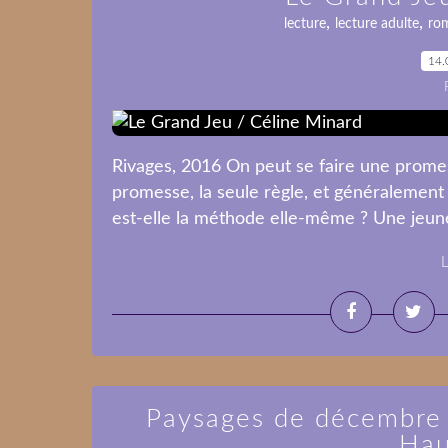
,
,
lecture
lecture adulte
ro
14.
Rivages, 2016 On peut se faire une prome
promesse, la seule règle, et généralement l
est-elle la méthode elle-même ? Une jeun
L
Paysages de décembre 
Hau