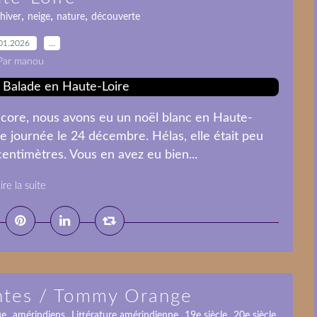
,
,
,
hiver
neige
nature
découverte
01.2026
…
Par manou
ncore, nous avons eu un noël blanc en Haute-
de journée le 24 décembre. Hélas, elle était peu
centimètres. Vous en avez eu bien...
ire la suite
antes / Tommy Orange
,
,
,
,
,
ue
amérindiens
Littérature amérindienne
19e siècle
20e siècle