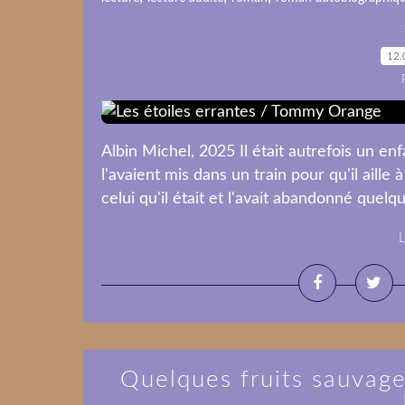
12.
Albin Michel, 2025 Il était autrefois un enf
l'avaient mis dans un train pour qu'il aille à
celui qu'il était et l'avait abandonné quelque
L
Quelques fruits sauvage