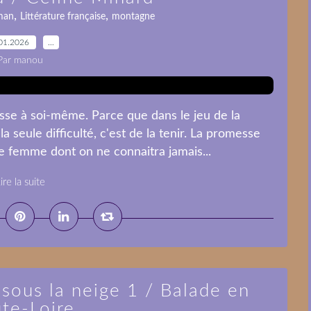
,
,
man
Littérature française
montagne
01.2026
…
Par manou
sse à soi-même. Parce que dans le jeu de la
a seule difficulté, c'est de la tenir. La promesse
e femme dont on ne connaitra jamais...
ire la suite
sous la neige 1 / Balade en
te-Loire