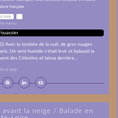
rature française
01.2026
…
Par manou
22 Avec la tombée de la nuit, de gros nuages
is. Un vent humide s'était levé et balayait la
ent des Célestins et laissa derrière...
ire la suite
avant la neige / Balade en
te-Loire