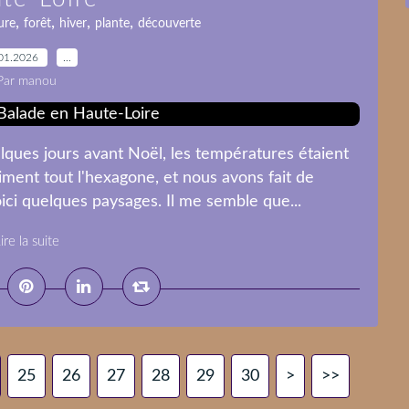
,
,
,
,
ure
forêt
hiver
plante
découverte
01.2026
…
Par manou
ques jours avant Noël, les températures étaient
ent tout l'hexagone, et nous avons fait de
ici quelques paysages. Il me semble que...
ire la suite
25
26
27
28
29
30
40
50
60
70
80
90
100
200
300
400
500
>
>>