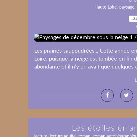
,
,
Haute-Loire
paysage
13.
Les prairies saupoudrées... Cette année e
Loire, puisque la neige est tombée en fin 
abondante et il n'y en avait que quelques 
L
Les étoiles err
,
,
,
lecture
lecture adulte
roman
roman autobiographiq