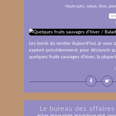
,
,
,
Haute-Loire
nature
flore
plan
09.
Les bords du sentier Aujourd'hui, je vous 
exploré précédemment, pour découvrir quel
quelques fruits sauvages d'hiver, la plupa
L
Le bureau des affaires
,
,
,
lecture
lecture adulte
lecture Young adult
roman