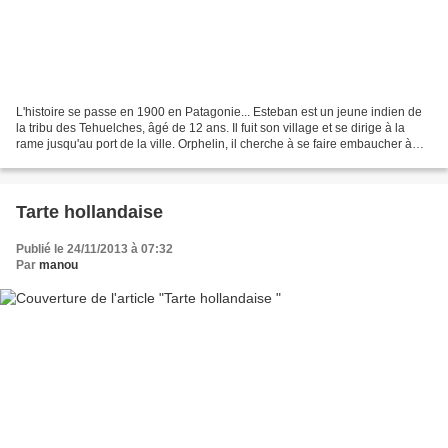
L'histoire se passe en 1900 en Patagonie... Esteban est un jeune indien de
la tribu des Tehuelches, âgé de 12 ans. Il fuit son village et se dirige à la
rame jusqu'au port de la ville. Orphelin, il cherche à se faire embaucher à
bord d'un baleinier, le...
Tarte hollandaise
Publié le 24/11/2013 à 07:32
Par
manou