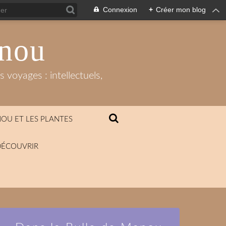
Connexion
+
Créer mon blog
anou
 voyages : intellectuels,
OU ET LES PLANTES
DÉCOUVRIR