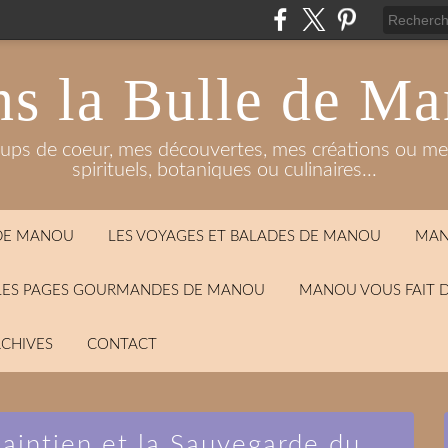
s la Bulle de M
oups de coeur, mes découvertes, mes créations ou mes
spirituels, botaniques ou culinaires...
 DE MANOU
LES VOYAGES ET BALADES DE MANOU
MAN
LES PAGES GOURMANDES DE MANOU
MANOU VOUS FAIT 
CHIVES
CONTACT
Maintien et la Sauvegarde du