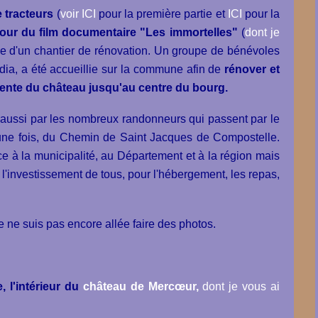
e tracteurs
(
voir ICI
pour la première partie et
ICI
pour la
tour du film documentaire "Les immortelles"
(
dont je
iative d'un chantier de rénovation. Un groupe de bénévoles
rdia, a été accueillie sur la commune afin de
rénover et
cente du château jusqu'au centre du bourg.
st aussi par les nombreux randonneurs qui passent par le
e une fois, du Chemin de Saint Jacques de Compostelle.
ce à la municipalité, au Département et à la région mais
à l'investissement de tous, pour l'hébergement, les repas,
je ne suis pas encore allée faire des photos.
 l'intérieur du
château de Mercœur,
dont je vous ai