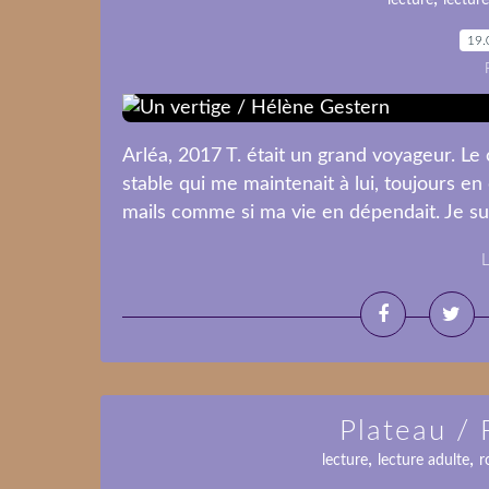
lecture
lecture
19.
Arléa, 2017 T. était un grand voyageur. Le 
stable qui me maintenait à lui, toujours e
mails comme si ma vie en dépendait. Je su
L
Plateau /
,
,
lecture
lecture adulte
r