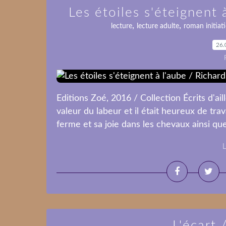
Les étoiles s'éteignent
,
,
lecture
lecture adulte
roman initiat
26.
Editions Zoé, 2016 / Collection Écrits d'ail
valeur du labeur et il était heureux de trava
ferme et sa joie dans les chevaux ainsi que
L
L'écart 