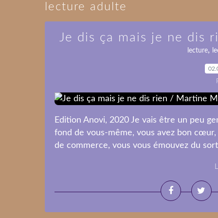
lecture adulte
Je dis ça mais je ne dis
,
lecture
le
02.
Edition Anovi, 2020 Je vais être un peu gen
fond de vous-même, vous avez bon cœur, e
de commerce, vous vous émouvez du sort d
L