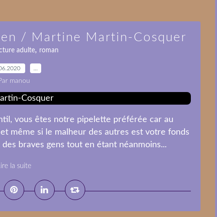
 rien / Martine Martin-Cosquer
,
cture adulte
roman
06.2020
…
Par manou
til, vous êtes notre pipelette préférée car au
t même si le malheur des autres est votre fonds
es braves gens tout en étant néanmoins...
ire la suite