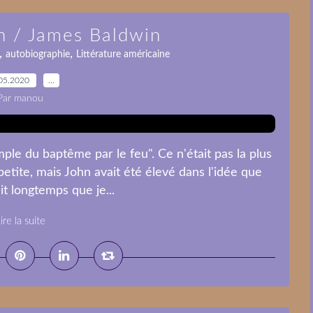
n / James Baldwin
,
,
autobiographie
Littérature américaine
05.2020
…
Par manou
mple du baptême par le feu". Ce n'était pas la plus
etite, mais John avait été élevé dans l'idée que
ait longtemps que je...
ire la suite