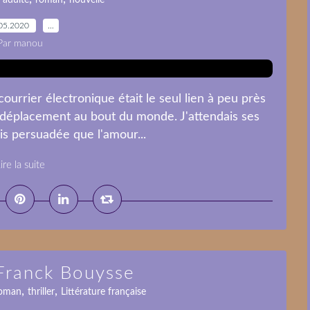
 adulte
roman
nouvelle
05.2020
…
Par manou
courrier électronique était le seul lien à peu près
n déplacement au bout du monde. J'attendais ses
is persuadée que l'amour...
ire la suite
 Franck Bouysse
,
,
oman
thriller
Littérature française