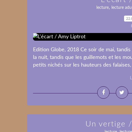
,
lecture
lecture adu
22.
Edition Globe, 2018 Ce soir de mai, tandis
la nuit, tandis que les guillemots et les m
petits nichés sur les hauteurs des falaises, 
L
Un vertige 
,