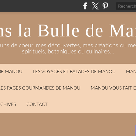
s la Bulle de M
oups de coeur, mes découvertes, mes créations ou mes
spirituels, botaniques ou culinaires...
 DE MANOU
LES VOYAGES ET BALADES DE MANOU
MAN
LES PAGES GOURMANDES DE MANOU
MANOU VOUS FAIT 
CHIVES
CONTACT