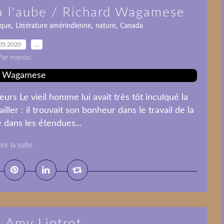
 à l'aube / Richard Wagamese
,
,
,
ique
Littérature amérindienne
nature
Canada
05.2020
…
Par manou
leurs Le vieil homme lui avait très tôt inculqué la
iller : il trouvait son bonheur dans le travail de la
 dans les étendues...
ire la suite
/ Amy Liptrot