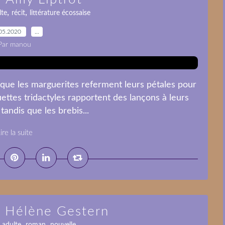
,
,
lte
récit
littérature écossaise
05.2020
…
Par manou
 que les marguerites referment leurs pétales pour
ouettes tridactyles rapportent des lançons à leurs
tandis que les brebis...
ire la suite
/ Hélène Gestern
,
,