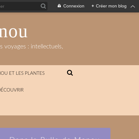
Connexion
+
Créer mon blog
anou
 voyages : intellectuels,
OU ET LES PLANTES
DÉCOUVRIR