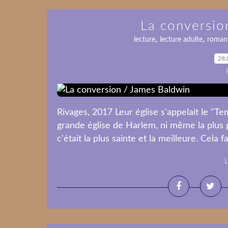
La conversio
,
,
lecture
lecture adulte
roman
28.
Rivages, 2017 Leur église s'appelait le "Te
grande église de Harlem, ni même la plus p
c'était la plus sainte et la meilleure. Cela f
L