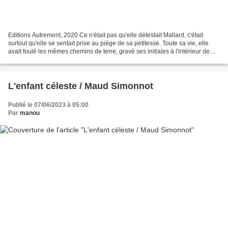
Editions Autrement, 2020 Ce n'était pas qu'elle détestait Mallard, c'était
surtout qu'elle se sentait prise au piège de sa petitesse. Toute sa vie, elle
avait foulé les mêmes chemins de terre, gravé ses initiales à l'intérieur de
bureaux où sa mère s'était...
L'enfant céleste / Maud Simonnot
Publié le 07/06/2023 à 05:00
Par
manou