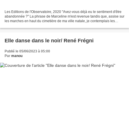
Les Editions de l'Observatoire, 2020 "Avez-vous déjà eu le sentiment d'être
abandonnée ?" La phrase de Marceline m'est revenue tandis que, assise sur
les marches en haut du cimetière de ma ville natale, je contemplais les
tombes et le lac artificiel au-delà. Voilà...
Elle danse dans le noir/ René Frégni
Publié le 05/06/2023 à 05:00
Par
manou