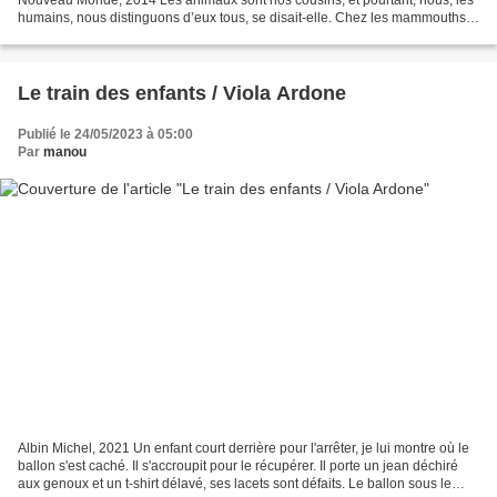
humains, nous distinguons d’eux tous, se disait-elle. Chez les mammouths,
les bisons, les cerfs ou les rennes, les...
Le train des enfants / Viola Ardone
Publié le 24/05/2023 à 05:00
Par
manou
Albin Michel, 2021 Un enfant court derrière pour l'arrêter, je lui montre où le
ballon s'est caché. Il s'accroupit pour le récupérer. Il porte un jean déchiré
aux genoux et un t-shirt délavé, ses lacets sont défaits. Le ballon sous le