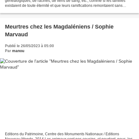
généalogiques, de racines, de liens de sang, etc., comme si les familles
existaient de toute éternité et que leurs ramifications remontaient sans
discontinuer jusqu'à des temps immémoriaux. Mais...
Meurtres chez les Magdaléniens / Sophie
Marvaud
Publié le 26/05/2023 à 05:00
Par
manou
Editions du Patrimoine, Centre des Monuments Nationaux / Editions
Nouveau Monde, 2014 Les animaux sont nos cousins, et pourtant, nous, les