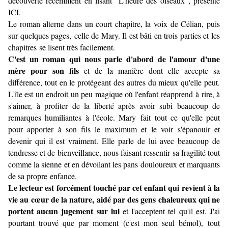
découverte récemment en lisant
"L'heure des oiseaux", présenté
ICI
.
Le roman alterne dans un court chapitre, la voix de Célian, puis
sur quelques pages, celle de Mary. Il est bâti en trois parties et les
chapitres se lisent très facilement.
C'est un roman qui nous parle d'abord de l'amour d'une
mère pour son fils
et de la manière dont elle accepte sa
différence, tout en le protégeant des autres du mieux qu'elle peut.
L'île est un endroit un peu magique où l'enfant réapprend à rire, à
s'aimer, à profiter de la liberté après avoir subi beaucoup de
remarques humiliantes à l'école. Mary fait tout ce qu'elle peut
pour apporter à son fils le maximum et le voir s'épanouir et
devenir qui il est vraiment. Elle parle de lui avec beaucoup de
tendresse et de bienveillance, nous faisant ressentir sa fragilité tout
comme la sienne et en dévoilant les pans douloureux et marquants
de sa propre enfance.
Le lecteur est forcément touché par cet enfant qui revient à la
vie au cœur de la nature, aidé par des gens chaleureux qui ne
portent aucun jugement sur lui
et l'acceptent tel qu'il est. J'ai
pourtant trouvé que par moment (c'est mon seul bémol), tout