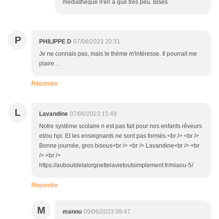
médiathèque n'en a que très peu. Bises
P
PHILIPPE D
07/06/2023 20:31
Je ne connais pas, mais le thème m'intéresse. Il pourrait me
plaire...
Répondre
L
Lavandine
07/06/2023 15:49
Notre système scolaire n est pas fait pour nos enfants rêveurs
et/ou hpi. Et les enseignants ne sont pas formés.<br /> <br />
Bonne journée, gros bisous<br /> <br /> Lavandine<br /> <br
/> <br />
https://auboutdelalorgnettelavietoutsimplement.fr/miaou-5/
Répondre
M
manou
09/06/2023 09:47