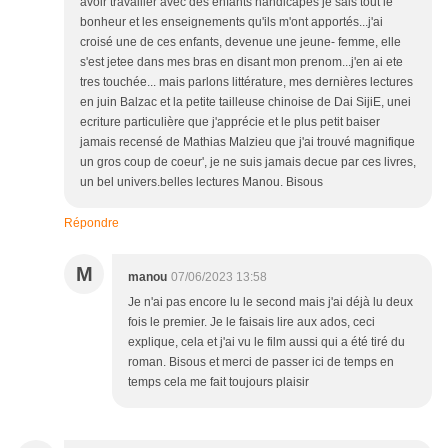
avoir travailler avec des enfants handicapés je sais tout le
bonheur et les enseignements qu'ils m'ont apportés...j'ai
croisé une de ces enfants, devenue une jeune- femme, elle
s'est jetee dans mes bras en disant mon prenom...j'en ai ete
tres touchée... mais parlons littérature, mes dernières lectures
en juin Balzac et la petite tailleuse chinoise de Dai SijiE, unei
ecriture particulière que j'apprécie et le plus petit baiser
jamais recensé de Mathias Malzieu que j'ai trouvé magnifique
un gros coup de coeur', je ne suis jamais decue par ces livres,
un bel univers.belles lectures Manou. Bisous
Répondre
M
manou
07/06/2023 13:58
Je n'ai pas encore lu le second mais j'ai déjà lu deux
fois le premier. Je le faisais lire aux ados, ceci
explique, cela et j'ai vu le film aussi qui a été tiré du
roman. Bisous et merci de passer ici de temps en
temps cela me fait toujours plaisir