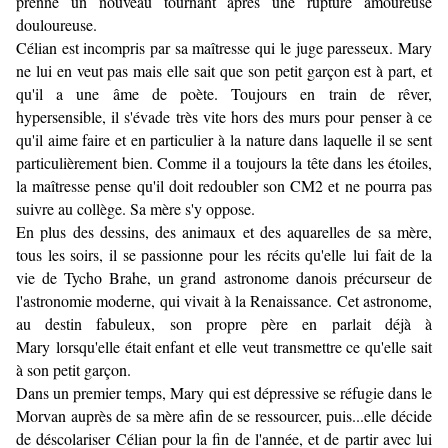
prenne un nouveau tournant après une rupture amoureuse
douloureuse.
Célian est incompris par sa maîtresse qui le juge paresseux. Mary
ne lui en veut pas mais elle sait que son petit garçon est à part, et
qu'il a une âme de poète. Toujours en train de rêver,
hypersensible, il s'évade très vite hors des murs pour penser à ce
qu'il aime faire et en particulier à la nature dans laquelle il se sent
particulièrement bien. Comme il a toujours la tête dans les étoiles,
la maîtresse pense qu'il doit redoubler son CM2 et ne pourra pas
suivre au collège. Sa mère s'y oppose.
En plus des dessins, des animaux et des aquarelles de sa mère,
tous les soirs, il se passionne pour les récits qu'elle lui fait de la
vie de Tycho Brahe, un grand astronome danois précurseur de
l'astronomie moderne, qui vivait à la Renaissance. Cet astronome,
au destin fabuleux, son propre père en parlait déjà à
Mary lorsqu'elle était enfant et elle veut transmettre ce qu'elle sait
à son petit garçon.
Dans un premier temps, Mary qui est dépressive se réfugie dans le
Morvan auprès de sa mère afin de se ressourcer, puis...elle décide
de déscolariser Célian pour la fin de l'année, et de partir avec lui