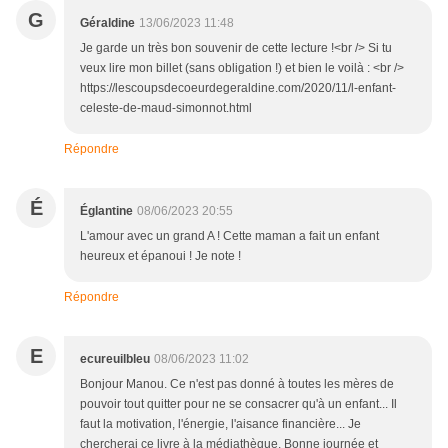
G
Géraldine
13/06/2023 11:48
Je garde un très bon souvenir de cette lecture !<br /> Si tu
veux lire mon billet (sans obligation !) et bien le voilà : <br />
https://lescoupsdecoeurdegeraldine.com/2020/11/l-enfant-
celeste-de-maud-simonnot.html
Répondre
É
Églantine
08/06/2023 20:55
L'amour avec un grand A ! Cette maman a fait un enfant
heureux et épanoui ! Je note !
Répondre
E
ecureuilbleu
08/06/2023 11:02
Bonjour Manou. Ce n'est pas donné à toutes les mères de
pouvoir tout quitter pour ne se consacrer qu'à un enfant... Il
faut la motivation, l'énergie, l'aisance financière... Je
chercherai ce livre à la médiathèque. Bonne journée et