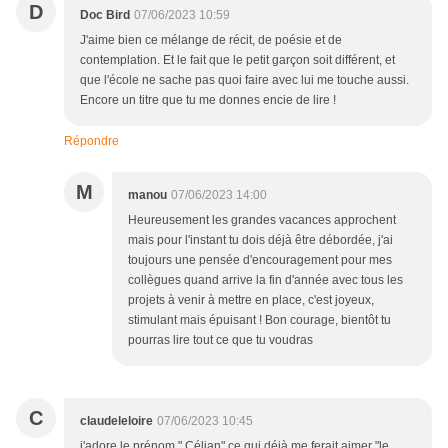
D
Doc Bird
07/06/2023 10:59
J'aime bien ce mélange de récit, de poésie et de
contemplation. Et le fait que le petit garçon soit différent, et
que l'école ne sache pas quoi faire avec lui me touche aussi.
Encore un titre que tu me donnes encie de lire !
Répondre
M
manou
07/06/2023 14:00
Heureusement les grandes vacances approchent
mais pour l'instant tu dois déjà être débordée, j'ai
toujours une pensée d'encouragement pour mes
collègues quand arrive la fin d'année avec tous les
projets à venir à mettre en place, c'est joyeux,
stimulant mais épuisant ! Bon courage, bientôt tu
pourras lire tout ce que tu voudras
C
claudeleloire
07/06/2023 10:45
j'adore le prénom " Célian" ce qui déjà me ferait aimer "le