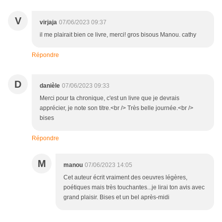
V
virjaja
07/06/2023 09:37
il me plairait bien ce livre, merci! gros bisous Manou. cathy
Répondre
D
danièle
07/06/2023 09:33
Merci pour ta chronique, c'est un livre que je devrais
apprécier, je note son titre.<br /> Très belle journée.<br />
bises
Répondre
M
manou
07/06/2023 14:05
Cet auteur écrit vraiment des oeuvres légères,
poétiques mais très touchantes...je lirai ton avis avec
grand plaisir. Bises et un bel après-midi