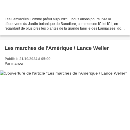
Les Lamiacées Comme prévu aujourd'hui nous allons poursuivre la
découverte du Jardin botanique de Sanoflore, commencée ICI et ICI , en
regardant de plus près les plantes de la grande famille des Lamiacées, dont
les sauges font partie, ainsi que les lavandes,...
Les marches de l'Amérique / Lance Weller
Publié le 21/10/2024 à 05:00
Par
manou