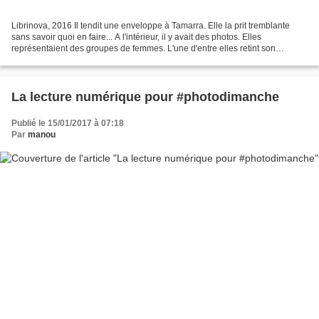
Librinova, 2016 Il tendit une enveloppe à Tamarra. Elle la prit tremblante
sans savoir quoi en faire... A l'intérieur, il y avait des photos. Elles
représentaient des groupes de femmes. L'une d'entre elles retint son
attention. En gros plan, une jeune...
La lecture numérique pour #photodimanche
Publié le 15/01/2017 à 07:18
Par
manou