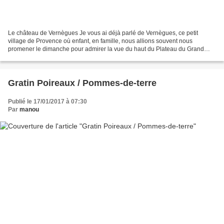
Le château de Vernègues Je vous ai déjà parlé de Vernègues, ce petit
village de Provence où enfant, en famille, nous allions souvent nous
promener le dimanche pour admirer la vue du haut du Plateau du Grand
Puech. Je vous ai montré, en particulier sur...
Gratin Poireaux / Pommes-de-terre
Publié le 17/01/2017 à 07:30
Par
manou