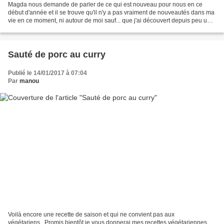
Magda nous demande de parler de ce qui est nouveau pour nous en ce
début d'année et il se trouve qu'il n'y a pas vraiment de nouveautés dans ma
vie en ce moment, ni autour de moi sauf... que j'ai découvert depuis peu une
nouvelle façon de lire : c'est...
Sauté de porc au curry
Publié le 14/01/2017 à 07:04
Par
manou
Voilà encore une recette de saison et qui ne convient pas aux
végétariens...Promis bientôt je vous donnerai mes recettes végétariennes