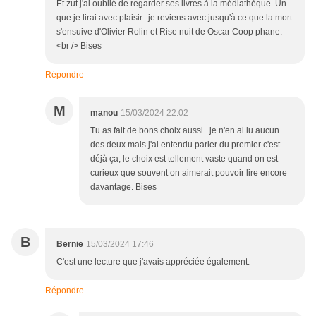
Et zut j'ai oublié de regarder ses livres à la médiathèque. Un
que je lirai avec plaisir.. je reviens avec jusqu'à ce que la mort
s'ensuive d'Olivier Rolin et Rise nuit de Oscar Coop phane.
<br /> Bises
Répondre
M
manou
15/03/2024 22:02
Tu as fait de bons choix aussi...je n'en ai lu aucun
des deux mais j'ai entendu parler du premier c'est
déjà ça, le choix est tellement vaste quand on est
curieux que souvent on aimerait pouvoir lire encore
davantage. Bises
B
Bernie
15/03/2024 17:46
C'est une lecture que j'avais appréciée également.
Répondre