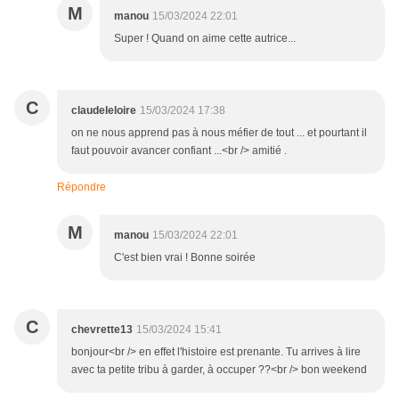
M
manou
15/03/2024 22:01
Super ! Quand on aime cette autrice...
C
claudeleloire
15/03/2024 17:38
on ne nous apprend pas à nous méfier de tout ... et pourtant il
faut pouvoir avancer confiant ...<br /> amitié .
Répondre
M
manou
15/03/2024 22:01
C'est bien vrai ! Bonne soirée
C
chevrette13
15/03/2024 15:41
bonjour<br /> en effet l'histoire est prenante. Tu arrives à lire
avec ta petite tribu à garder, à occuper ??<br /> bon weekend