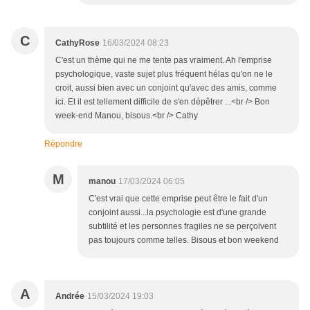
C
CathyRose
16/03/2024 08:23
C'est un thème qui ne me tente pas vraiment. Ah l'emprise
psychologique, vaste sujet plus fréquent hélas qu'on ne le
croit, aussi bien avec un conjoint qu'avec des amis, comme
ici. Et il est tellement difficile de s'en dépêtrer ...<br /> Bon
week-end Manou, bisous.<br /> Cathy
Répondre
M
manou
17/03/2024 06:05
C'est vrai que cette emprise peut être le fait d'un
conjoint aussi...la psychologie est d'une grande
subtilité et les personnes fragiles ne se perçoivent
pas toujours comme telles. Bisous et bon weekend
A
Andrée
15/03/2024 19:03