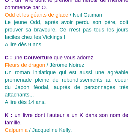
O :
un livre dont le prénom du héros/ de l'héroïne
commence par O.
Odd et les géants de glace
/ Neil Gaiman
Le jeune Odd, après avoir perdu son père, doit
prouver sa bravoure. Ce n'est pas tous les jours
faciles chez les Vickings !
A lire dès 9 ans.
C :
une
Couverture
que vous adorez.
Fleurs de dragon
/ Jérôme Noirez
Un roman initiatique qui est aussi une agréable
promenade pleine de rebondissements au coeur
du Japon féodal, auprès de personnages très
attachants...
A lire dès 14 ans.
K :
un livre dont l'auteur a un K dans son nom de
famille.
Calpurnia
/ Jacqueline Kelly.