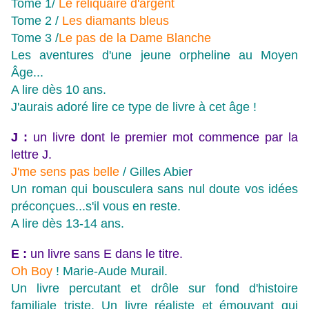
Tom
e 1/
Le reliquaire d'argent
Tome 2 /
Les diamants bleus
Tome 3 /
Le pas de la Dame Blanche
Les aventures d'une jeune orpheline au Moyen
Âge...
A lire dès 10 ans.
J'aurais adoré lire ce type de livre à cet âge !
J :
un livre dont le premier mot commence par la
lettre J.
J'me sens pas belle
/ Gilles Abie
r
Un roman qui bousculera sans nul doute vos idées
préconçues...s'il vous en reste.
A lire dès 13-14 ans.
E :
un livre sans E dans le titre.
Oh Boy
! Marie-Aude Murail.
Un livre percutant et drôle sur fond d'histoire
familiale triste. Un livre réaliste et émouvant qui