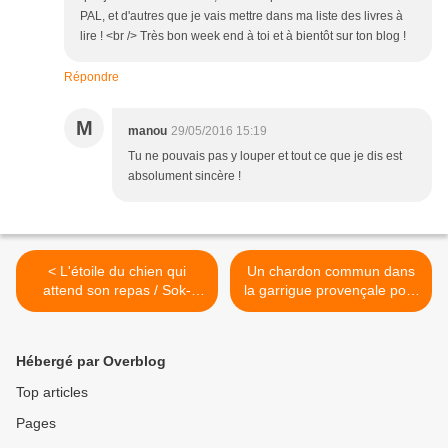
PAL, et d'autres que je vais mettre dans ma liste des livres à
lire ! <br /> Très bon week end à toi et à bientôt sur ton blog !
Répondre
M
manou
29/05/2016 15:19
Tu ne pouvais pas y louper et tout ce que je dis est
absolument sincère !
< L'étoile du chien qui
Un chardon commun dans
attend son repas / Sok-
la garrigue provençale pour
Yong Hwang
#photodimanche6 >
Hébergé par Overblog
Top articles
Pages