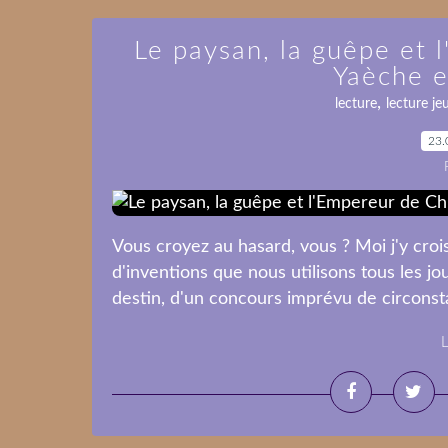
Le paysan, la guêpe et 
Yaèche e
,
lecture
lecture je
23.
Vous croyez au hasard, vous ? Moi j'y cro
d'inventions que nous utilisons tous les jou
destin, d'un concours imprévu de circonst
L