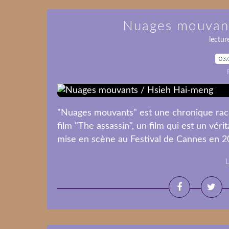
Nuages mouvant
lectur
03.
"Nuages mouvants" est une chronique raco
film "The assassin", un film qui est un véri
mise en scène au Festival de Cannes en 2015
L