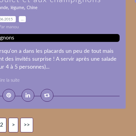
,
,
ande
légume
Chine
06.2015
…
Par manou
orsqu'on a dans les placards un peu de tout mais
nt des invités surprise ! A servir après une salade
ur 4 à 5 personnes)...
ire la suite
2
>
>>