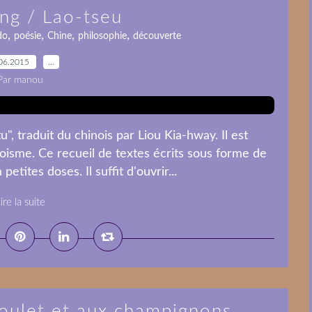
ing / Lao-tseu
,
,
,
,
do
poésie
Chine
philosophie
découverte
06.2015
…
Par manou
tu", traduit du chinois par Liou Kia-hway. Il est
isme. Ce recueil de textes écrits sous forme de
tites doses. Il suffit d'ouvrir...
ire la suite
poulet et aux champignons