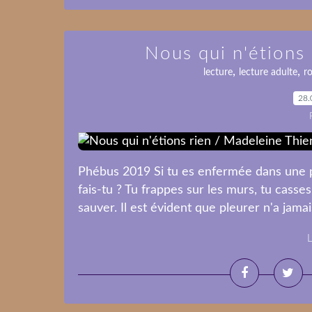
Nous qui n'étions
,
,
lecture
lecture adulte
r
28.
Phébus 2019 Si tu es enfermée dans une p
fais-tu ? Tu frappes sur les murs, tu casses 
sauver. Il est évident que pleurer n'a jamais
L