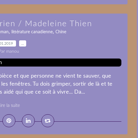
 rien / Madeleine Thien
,
,
oman
littérature canadienne
Chine
01.2019
…
Par manou
ièce et que personne ne vient te sauver, que
les fenêtres. Tu dois grimper, sortir de là et te
 aidé qui que ce soit à vivre... Da...
ire la suite