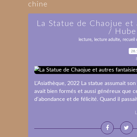
chine
La Statue de Chaojue et a
/ Hube
,
,
lecture
lecture adulte
recueil
28.
L'Asiathèque, 2022 La statue assumait son 
avait bien formés et aussi généreux que c
d'abondance et de félicité. Quand il passai
L