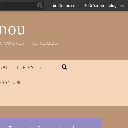
Connexion
+
Créer mon blog
anou
 voyages : intellectuels,
OU ET LES PLANTES
DÉCOUVRIR