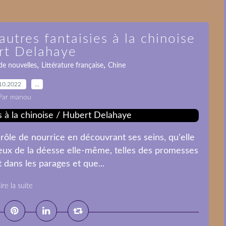
utres fantaisies à la chinoise
rt Delahaye
,
,
 de nouvelles
Littérature française
Chine
10.2022
…
Par manou
rôle de nourrice en découvrant ses seins, qu'elle
eux de la déesse elle-même, telles des promesses
t dans les parages et que...
ire la suite