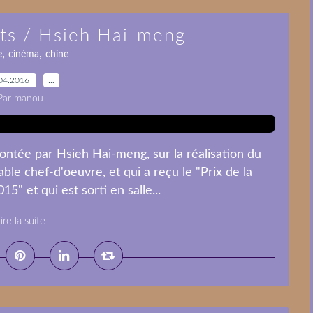
s / Hsieh Hai-meng
,
,
e
cinéma
chine
04.2016
…
Par manou
ntée par Hsieh Hai-meng, sur la réalisation du
table chef-d'oeuvre, et qui a reçu le "Prix de la
" et qui est sorti en salle...
ire la suite