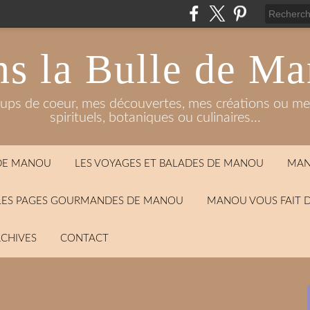
s la Bulle de M
oups de coeur, mes découvertes, mes créations ou mes
spirituels, botaniques ou culinaires...
 DE MANOU
LES VOYAGES ET BALADES DE MANOU
MAN
LES PAGES GOURMANDES DE MANOU
MANOU VOUS FAIT 
CHIVES
CONTACT