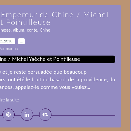
l'Empereur de Chine / Michel
t Pointilleuse
,
,
,
unesse
album
conte
Chine
05.2018
…
Par manou
is et je reste persuadée que beaucoup
rs, ont été le fruit du hasard, de la providence, du
ances, appelez-le comme vous voulez...
ire la suite