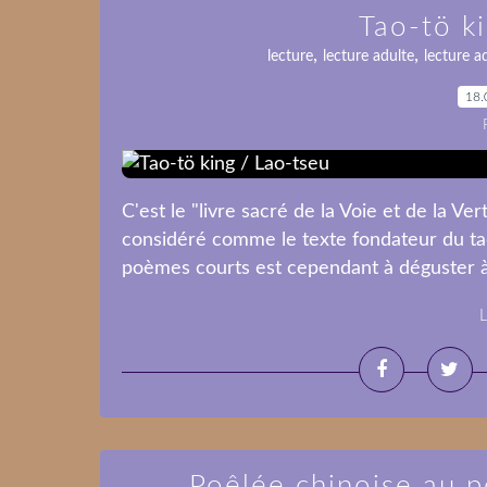
Tao-tö k
,
,
lecture
lecture adulte
lecture a
18.
C'est le "livre sacré de la Voie et de la Ver
considéré comme le texte fondateur du tao
poèmes courts est cependant à déguster à pe
L
Poêlée chinoise au 