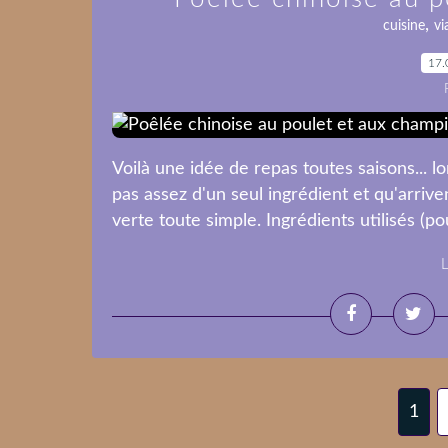
,
cuisine
vi
17.
Voilà une idée de repas toutes saisons... l
pas assez d'un seul ingrédient et qu'arrive
verte toute simple. Ingrédients utilisés (po
L
1