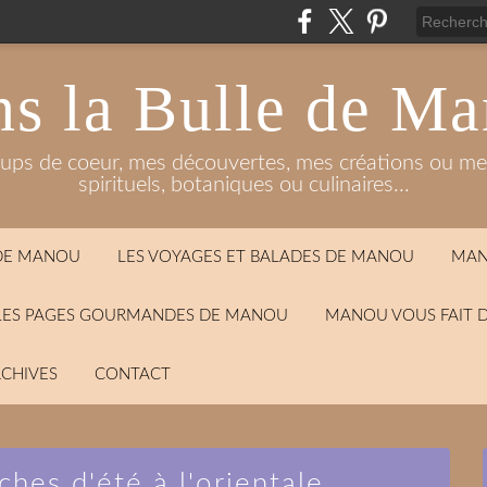
s la Bulle de M
oups de coeur, mes découvertes, mes créations ou mes
spirituels, botaniques ou culinaires...
 DE MANOU
LES VOYAGES ET BALADES DE MANOU
MAN
LES PAGES GOURMANDES DE MANOU
MANOU VOUS FAIT 
CHIVES
CONTACT
ches d'été à l'orientale