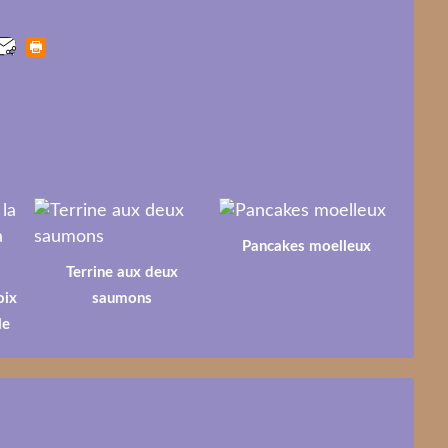
Pancakes moelleux
Terrine aux deux
oix
saumons
le