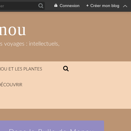
Connexion
+
Créer mon blog
anou
 voyages : intellectuels,
OU ET LES PLANTES
DÉCOUVRIR