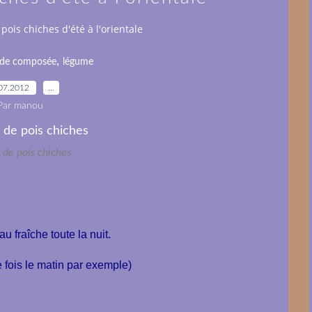
pois chiches d'été à l'orientale
,
ade composée
légume
07.2012
…
Par manou
 de pois chiches
u fraîche toute la nuit.
e fois le matin par exemple)