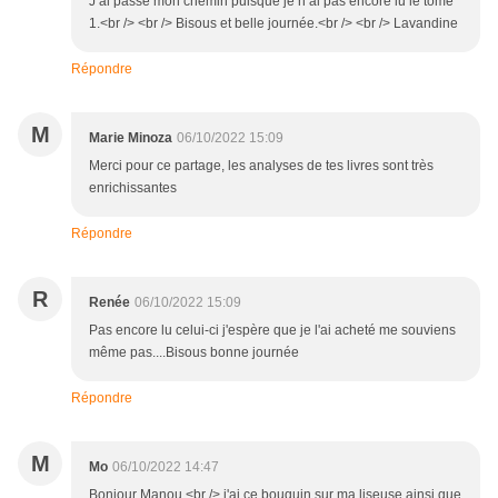
J ai passé mon chemin puisque je n ai pas encore lu le tome
1.<br /> <br /> Bisous et belle journée.<br /> <br /> Lavandine
Répondre
M
Marie Minoza
06/10/2022 15:09
Merci pour ce partage, les analyses de tes livres sont très
enrichissantes
Répondre
R
Renée
06/10/2022 15:09
Pas encore lu celui-ci j'espère que je l'ai acheté me souviens
même pas....Bisous bonne journée
Répondre
M
Mo
06/10/2022 14:47
Bonjour Manou,<br /> j'ai ce bouquin sur ma liseuse ainsi que