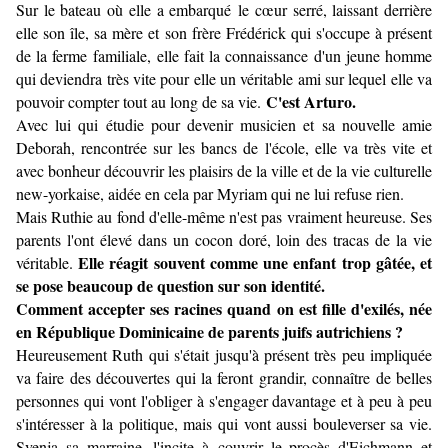
Sur le bateau où elle a embarqué le cœur serré, laissant derrière
elle son île, sa mère et son frère Frédérick qui s'occupe à présent
de la ferme familiale, elle fait la connaissance d'un jeune homme
qui deviendra très vite pour elle un véritable ami sur lequel elle va
C'est Arturo.
pouvoir compter tout au long de sa vie.
Avec lui qui étudie pour devenir musicien et sa nouvelle amie
Deborah, rencontrée sur les bancs de l'école, elle va très vite et
avec bonheur découvrir les plaisirs de la ville et de la vie culturelle
new-yorkaise, aidée en cela par Myriam qui ne lui refuse rien.
Mais Ruthie au fond d'elle-même n'est pas vraiment heureuse. Ses
parents l'ont élevé dans un cocon doré, loin des tracas de la vie
Elle réagit souvent comme une enfant trop gâtée, et
véritable.
se pose beaucoup de question sur son identité.
Comment accepter ses racines quand on est fille d'exilés, née
en République Dominicaine de parents juifs autrichiens ?
Heureusement Ruth qui s'était jusqu'à présent très peu impliquée
va faire des découvertes qui la feront grandir, connaître de belles
personnes qui vont l'obliger à s'engager davantage et à peu à peu
s'intéresser à la politique, mais qui vont aussi bouleverser sa vie.
Svenja sa marraine, l'incite à couvrir le procès d'Eichmann et