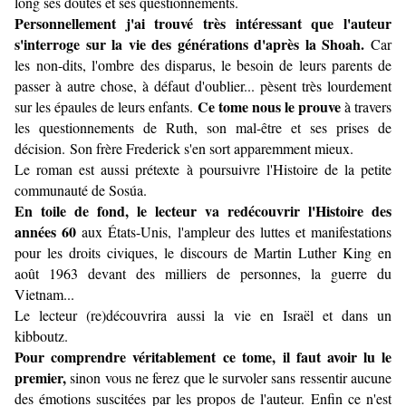
long ses doutes et ses questionnements.
Personnellement j'ai trouvé très intéressant que l'auteur
s'interroge sur la vie des générations d'après la Shoah.
Car
les non-dits, l'ombre des disparus, le besoin de leurs parents de
passer à autre chose, à défaut d'oublier... pèsent très lourdement
Ce tome nous le prouve
sur les épaules de leurs enfants.
à travers
les questionnements de Ruth, son mal-être et ses prises de
décision.
Son frère Frederick s'en sort apparemment mieux.
Le roman est aussi prétexte à poursuivre l'Histoire de la petite
communauté de Sosúa.
En toile de fond, le lecteur va redécouvrir l'Histoire des
années 60
aux États-Unis, l'ampleur des luttes et manifestations
pour les droits civiques, le discours de Martin Luther King en
août 1963 devant des milliers de personnes, la guerre du
Vietnam...
Le lecteur (re)découvrira aussi la vie en Israël et dans un
kibboutz.
Pour comprendre véritablement ce tome, il faut avoir lu le
premier,
sinon vous ne ferez que le survoler sans ressentir aucune
des émotions suscitées par les propos de l'auteur. Enfin ce n'est