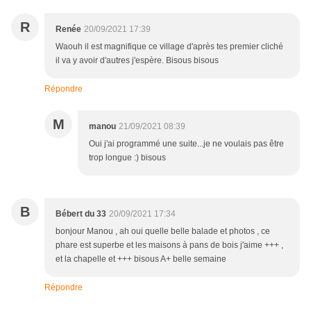
R
Renée
20/09/2021 17:39
Waouh il est magnifique ce village d'après tes premier cliché
il va y avoir d'autres j'espère. Bisous bisous
Répondre
M
manou
21/09/2021 08:39
Oui j'ai programmé une suite...je ne voulais pas être
trop longue :) bisous
B
Bébert du 33
20/09/2021 17:34
bonjour Manou , ah oui quelle belle balade et photos , ce
phare est superbe et les maisons à pans de bois j'aime +++ ,
et la chapelle et +++ bisous A+ belle semaine
Répondre