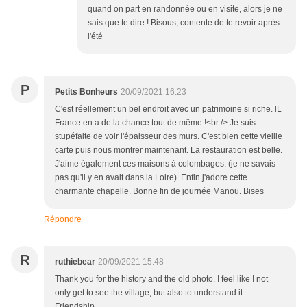
quand on part en randonnée ou en visite, alors je ne
sais que te dire ! Bisous, contente de te revoir après
l'été
P
Petits Bonheurs
20/09/2021 16:23
C'est réellement un bel endroit avec un patrimoine si riche. lL
France en a de la chance tout de même !<br /> Je suis
stupéfaite de voir l'épaisseur des murs. C'est bien cette vieille
carte puis nous montrer maintenant. La restauration est belle.
J'aime également ces maisons à colombages. (je ne savais
pas qu'il y en avait dans la Loire). Enfin j'adore cette
charmante chapelle. Bonne fin de journée Manou. Bises
Répondre
R
ruthiebear
20/09/2021 15:48
Thank you for the history and the old photo. I feel like I not
only get to see the village, but also to understand it.
Friendship