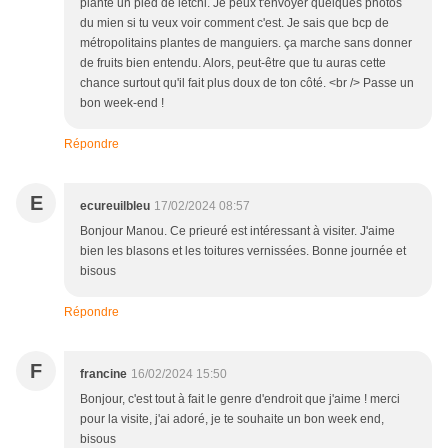
planté un pied de letchi. Je peux t'envoyer quelques photos
du mien si tu veux voir comment c'est. Je sais que bcp de
métropolitains plantes de manguiers. ça marche sans donner
de fruits bien entendu. Alors, peut-être que tu auras cette
chance surtout qu'il fait plus doux de ton côté. <br /> Passe un
bon week-end !
Répondre
E
ecureuilbleu
17/02/2024 08:57
Bonjour Manou. Ce prieuré est intéressant à visiter. J'aime
bien les blasons et les toitures vernissées. Bonne journée et
bisous
Répondre
F
francine
16/02/2024 15:50
Bonjour, c'est tout à fait le genre d'endroit que j'aime ! merci
pour la visite, j'ai adoré, je te souhaite un bon week end,
bisous