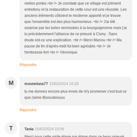
vielles portes.<br /> Je constate que ce village est joliment
entretenu et la restauration de cette cour est une réussite. Les
anciens éléments côtoient le moderne apporté et je trouve
que l'ensemble est des plus harmonieux. <br /> J'ai été
surprise par les tuiles vernissées à la bourguignonne mais j'ai
lu précédemment l'alliance de ce prieuré à Cluny . Sans
doute est-ce une explication. <br /> Merci Manou.<br /> Ma
pause de fin d'après-midi fut bien agréable.<br /> Je
t'embrasse fort <br /> Véronique
Répondre
M
mouneluna77
15/02/2024 16:28
tu me donnes encore plus envie de m'y promener c'est tout ce
que j'aime Bisousbisous
Répondre
T
Tania
15/02/2024 15:56
Merci pour cette visite étape par étape dans ce beau prieuré.