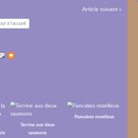
Article suivant »
ur à l'accueil
Pancakes moelleux
Terrine aux deux
oix
saumons