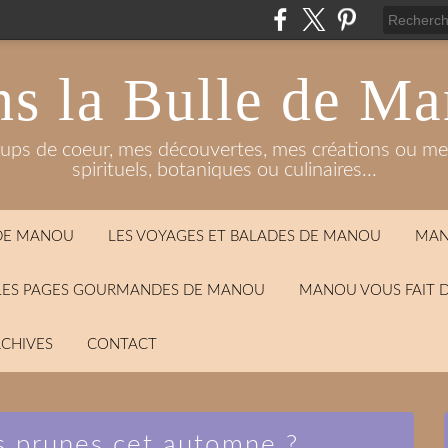
s la Bulle de M
oups de coeur, mes découvertes, mes créations ou mes
spirituels, botaniques ou culinaires...
 DE MANOU
LES VOYAGES ET BALADES DE MANOU
MAN
LES PAGES GOURMANDES DE MANOU
MANOU VOUS FAIT 
CHIVES
CONTACT
s prunes cet automne ?