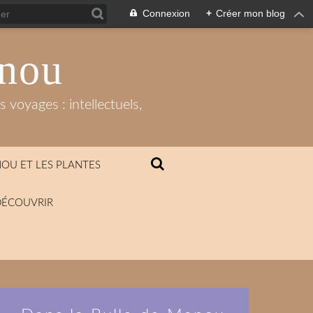
Connexion
+
Créer mon blog
anou
 voyages : intellectuels,
OU ET LES PLANTES
DÉCOUVRIR