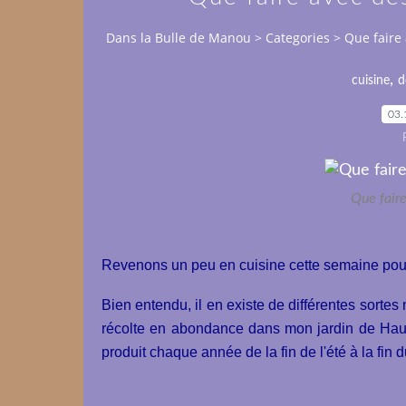
Dans la Bulle de Manou
>
Categories
>
Que faire
,
cuisine
d
03.
Que faire
Revenons un peu en cuisine cette semaine pour s
Bien entendu, il en existe de différentes sortes
récolte en abondance dans mon jardin de Haute
produit chaque année de la fin de l'été à la fin d