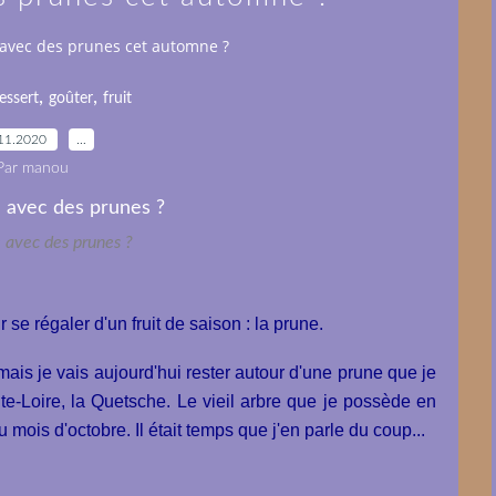
 avec des prunes cet automne ?
,
,
essert
goûter
fruit
11.2020
…
Par manou
 avec des prunes ?
e régaler d'un fruit de saison : la prune.
 mais je vais aujourd'hui rester autour d'une prune que je
-Loire, la Quetsche. Le vieil arbre que je possède en
u mois d'octobre. Il était temps que j'en parle du coup...