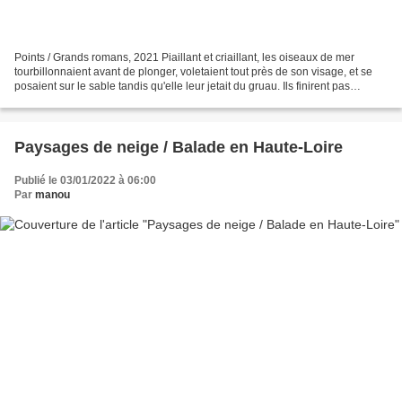
Points / Grands romans, 2021 Piaillant et criaillant, les oiseaux de mer
tourbillonnaient avant de plonger, voletaient tout près de son visage, et se
posaient sur le sable tandis qu'elle leur jetait du gruau. Ils finirent pas
s'apaiser et entreprirent...
Paysages de neige / Balade en Haute-Loire
Publié le 03/01/2022 à 06:00
Par
manou