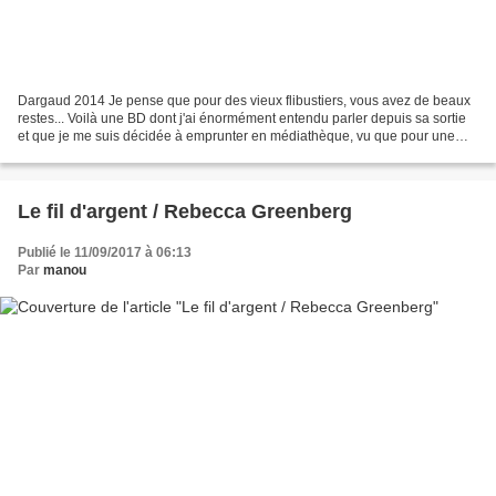
Dargaud 2014 Je pense que pour des vieux flibustiers, vous avez de beaux
restes... Voilà une BD dont j'ai énormément entendu parler depuis sa sortie
et que je me suis décidée à emprunter en médiathèque, vu que pour une
fois les trois tomes étaient disponibles...
Le fil d'argent / Rebecca Greenberg
Publié le 11/09/2017 à 06:13
Par
manou