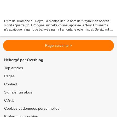
L'Arc de Triomphe du Peyrou à Montpellier Le nom de "Peyrou" en occitan
signifie "pierreux". A l'origine sur cette colline, appelée le "Puy Arquinel", il
n'y avait que la garrigue balayée par la tramontane et le mistral. Se situant à
l'extérieur des fortifications,...
Page suivante >
Hébergé par Overblog
Top articles
Pages
Contact
Signaler un abus
C.G.U.
Cookies et données personnelles
Préférences cookies