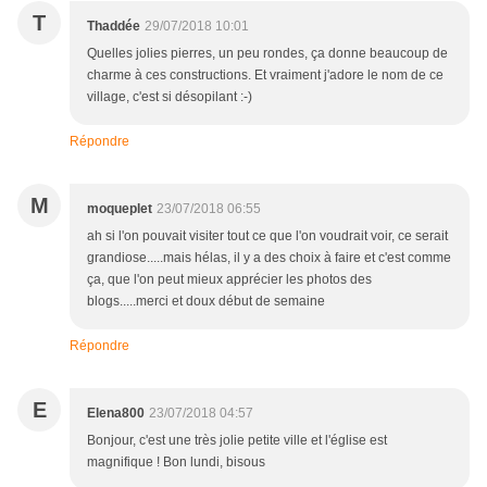
T
Thaddée
29/07/2018 10:01
Quelles jolies pierres, un peu rondes, ça donne beaucoup de
charme à ces constructions. Et vraiment j'adore le nom de ce
village, c'est si désopilant :-)
Répondre
M
moqueplet
23/07/2018 06:55
ah si l'on pouvait visiter tout ce que l'on voudrait voir, ce serait
grandiose.....mais hélas, il y a des choix à faire et c'est comme
ça, que l'on peut mieux apprécier les photos des
blogs.....merci et doux début de semaine
Répondre
E
Elena800
23/07/2018 04:57
Bonjour, c'est une très jolie petite ville et l'église est
magnifique ! Bon lundi, bisous