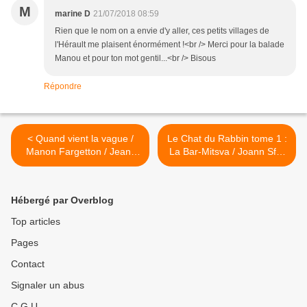
M
marine D
21/07/2018 08:59
Rien que le nom on a envie d'y aller, ces petits villages de
l'Hérault me plaisent énormément !<br /> Merci pour la balade
Manou et pour ton mot gentil...<br /> Bisous
Répondre
< Quand vient la vague /
Le Chat du Rabbin tome 1 :
Manon Fargetton / Jean-
La Bar-Mitsva / Joann Sfar
Christophe Tixier
>
Hébergé par Overblog
Top articles
Pages
Contact
Signaler un abus
C.G.U.