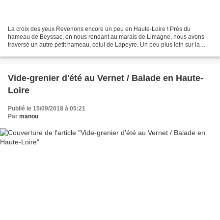
La croix des yeux Revenons encore un peu en Haute-Loire ! Près du
hameau de Beyssac, en nous rendant au marais de Limagne, nous avons
traversé un autre petit hameau, celui de Lapeyre. Un peu plus loin sur la
route, se trouve un point de vue superbe sur...
Vide-grenier d'été au Vernet / Balade en Haute-
Loire
Publié le 15/09/2018 à 05:21
Par
manou