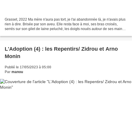
Grasset, 2022 Ma mère n'aura pas tort, je l'ai abandonnée là, je n'avais plus
rien à dire. Brisée par son aveu. Elle resta face à moi, ses bras croisés,
serrés sur son gilet de laine peluché, les doigts noués autour de ses mains
gercées. Sans le savoir,...
L'Adoption (4) : les Repentirs/ Zidrou et Arno
Monin
Publié le 17/05/2023 à 05:00
Par
manou