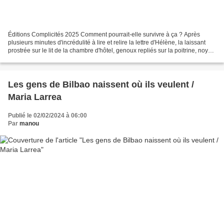
Éditions Complicités 2025 Comment pourrait-elle survivre à ça ? Après
plusieurs minutes d'incrédulité à lire et relire la lettre d'Hélène, la laissant
prostrée sur le lit de la chambre d'hôtel, genoux repliés sur la poitrine, noyée
dans un maelström de...
Les gens de Bilbao naissent où ils veulent /
Maria Larrea
Publié le 02/02/2024 à 06:00
Par
manou