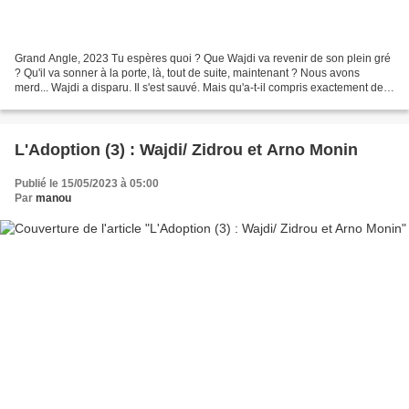
Grand Angle, 2023 Tu espères quoi ? Que Wajdi va revenir de son plein gré
? Qu'il va sonner à la porte, là, tout de suite, maintenant ? Nous avons
merd... Wajdi a disparu. Il s'est sauvé. Mais qu'a-t-il compris exactement des
propos tenus par ses parents...
L'Adoption (3) : Wajdi/ Zidrou et Arno Monin
Publié le 15/05/2023 à 05:00
Par
manou