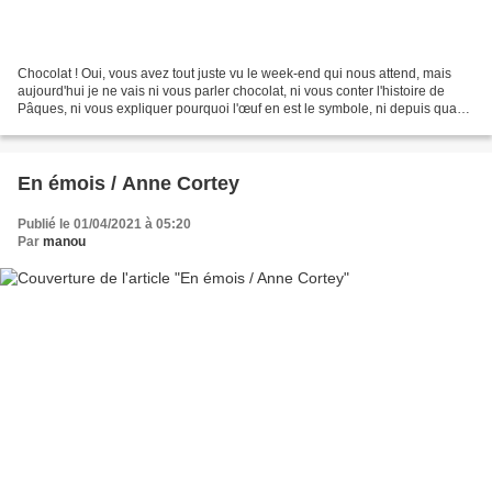
Chocolat ! Oui, vous avez tout juste vu le week-end qui nous attend, mais
aujourd'hui je ne vais ni vous parler chocolat, ni vous conter l'histoire de
Pâques, ni vous expliquer pourquoi l'œuf en est le symbole, ni depuis quand
les œufs en chocolat ont...
En émois / Anne Cortey
Publié le 01/04/2021 à 05:20
Par
manou