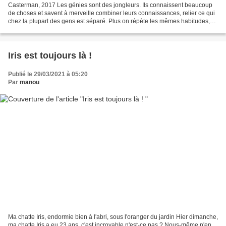
Casterman, 2017 Les génies sont des jongleurs. Ils connaissent beaucoup
de choses et savent à merveille combiner leurs connaissances, relier ce qui
chez la plupart des gens est séparé. Plus on répète les mêmes habitudes,
plus notre attention (et notre...
Iris est toujours là !
Publié le 29/03/2021 à 05:20
Par
manou
Ma chatte Iris, endormie bien à l'abri, sous l'oranger du jardin Hier dimanche,
ma chatte Iris a eu 23 ans, c'est incroyable n'est-ce pas ? Nous-même n'en