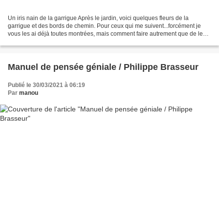
Un iris nain de la garrigue Après le jardin, voici quelques fleurs de la
garrigue et des bords de chemin. Pour ceux qui me suivent...forcément je
vous les ai déjà toutes montrées, mais comment faire autrement que de les
(re)découvrir avec plaisir chaque...
Manuel de pensée géniale / Philippe Brasseur
Publié le 30/03/2021 à 06:19
Par
manou