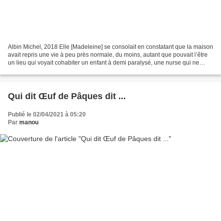
Albin Michel, 2018 Elle [Madeleine] se consolait en constatant que la maison
avait repris une vie à peu près normale, du moins, autant que pouvait l’être
un lieu qui voyait cohabiter un enfant à demi paralysé, une nurse qui ne
parlait pas un mot de français,...
Qui dit Œuf de Pâques dit ...
Publié le 02/04/2021 à 05:20
Par
manou