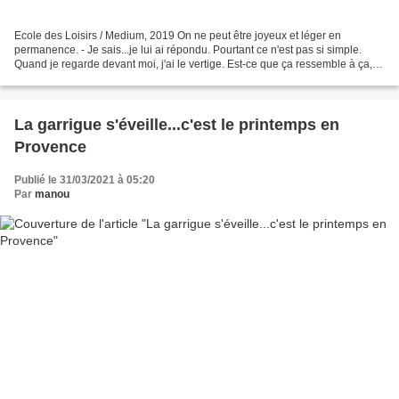
Ecole des Loisirs / Medium, 2019 On ne peut être joyeux et léger en
permanence. - Je sais...je lui ai répondu. Pourtant ce n'est pas si simple.
Quand je regarde devant moi, j'ai le vertige. Est-ce que ça ressemble à ça, la
vie ? A cette sensation de devoir...
La garrigue s'éveille...c'est le printemps en
Provence
Publié le 31/03/2021 à 05:20
Par
manou