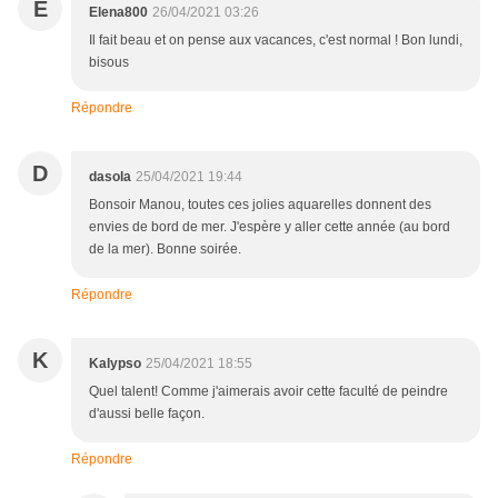
E
Elena800
26/04/2021 03:26
Il fait beau et on pense aux vacances, c'est normal ! Bon lundi,
bisous
Répondre
D
dasola
25/04/2021 19:44
Bonsoir Manou, toutes ces jolies aquarelles donnent des
envies de bord de mer. J'espère y aller cette année (au bord
de la mer). Bonne soirée.
Répondre
K
Kalypso
25/04/2021 18:55
Quel talent! Comme j'aimerais avoir cette faculté de peindre
d'aussi belle façon.
Répondre