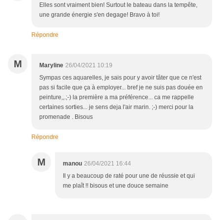
Elles sont vraiment bien! Surtout le bateau dans la tempête,
une grande énergie s'en degage! Bravo à toi!
Répondre
M
Maryline
26/04/2021 10:19
Sympas ces aquarelles, je sais pour y avoir tâter que ce n'est
pas si facile que ça à employer... bref je ne suis pas douée en
peinture,,.;-) la première a ma préférence... ca me rappelle
certaines sorties... je sens deja l'air marin. ;-) merci pour la
promenade . Bisous
Répondre
M
manou
26/04/2021 16:44
Il y a beaucoup de raté pour une de réussie et qui
me plaît !! bisous et une douce semaine