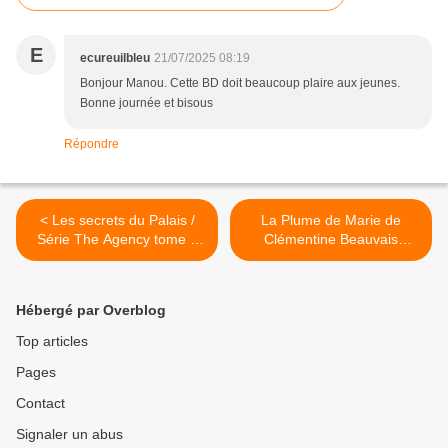
E
ecureuilbleu
21/07/2025 08:19
Bonjour Manou. Cette BD doit beaucoup plaire aux jeunes.
Bonne journée et bisous
Répondre
< Les secrets du Palais /
La Plume de Marie de
Série The Agency tome 3
Clémentine Beauvais
de Y.S.Lee
illustré par Anaïs Bernabé >
Hébergé par Overblog
Top articles
Pages
Contact
Signaler un abus