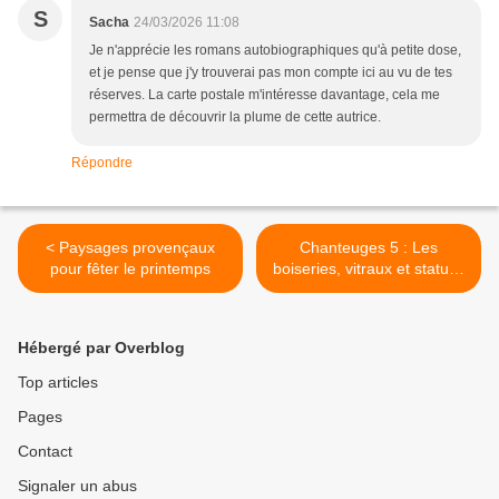
S
Sacha
24/03/2026 11:08
Je n'apprécie les romans autobiographiques qu'à petite dose,
et je pense que j'y trouverai pas mon compte ici au vu de tes
réserves. La carte postale m'intéresse davantage, cela me
permettra de découvrir la plume de cette autrice.
Répondre
< Paysages provençaux
Chanteuges 5 : Les
pour fêter le printemps
boiseries, vitraux et statues
de l'Eglise Saint-Marcellin /
Balade en Haute-Loire >
Hébergé par Overblog
Top articles
Pages
Contact
Signaler un abus