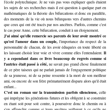
l'école polytechnique. Je ne vais pas vous expliquer quels étaient
les sujets de ses recherches mais il est question à quelque part en
mathématiques de la théorie des bifurcations et donc en parallèle,
des moments de la vie où nous bifurquons vers d'autres chemins
que ceux qui ont été tracés par nos ancêtres. Parfois, comme c'est
le cas pour Anne, cette bifurcation, conduit à un éloignement.
J'ai aimé qu'elle remercie ses parents de leur avoir montré ce
qu'est l'amour dans un couple,
l'importance du respect de la
personnalité de chacun, de les avoir éduquées en toute liberté en
Il
les laissant choisir leur voie et vivre comme elles l'entendaient.
y a cependant dans ce livre beaucoup de regrets comme si
l'autrice était passé à côté,
ne savait pas grand chose finalement
de ce père taiseux qui ne parlait jamais de l'engagement politique
de sa jeunesse, ni de sa peine ressentie à la mort de son meilleur
ami, ou encore de son frère prématurément disparu alors qu'il était
enfant...
C'est un roman sur la transmission parfois silencieuse,
celle
qui imprègne les générations futures et les obligent à se construire
en étant soit pour soit contre, à poursuivre donc le chemin ou à
s'en affranchir comme si leurs ancêtres veillaient à ce qu'ils ne