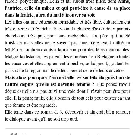
Anne,
l'Ecole polytechnique. Lélia et lui auront trois filles, dont
l'autrice, celle du milieu et qui peut-être à cause de sa place
dans la fratrie, aura du mal à trouver sa voie.
Les filles ont une éducation formidable et très libre, culturellement
très ouverte et très riche. Elles ont la chance d'avoir deux parents
chercheurs très pris par leurs recherches, un père qui a été
trotskiste mais elles ne le savent pas, une mère ayant milité au
MLF, de nombreux amis à la maison pour des fêtes mémorables.
Malgré la distance, les parents les emmènent en Bretagne à toutes
les vacances et elles apprennent à pêcher, se baignent, goûtent les
plaisirs de la région natale de leur père et celle de leurs ancêtres.
Mais alors pourquoi Pierre et elle se sont-ils éloignés l'un de
l'autre depuis qu'elle est devenue femme ?
Elle pense l'avoir
déçue car elle n'a pas suivi une voie dont il rêvait peut-être pour
elle. Il la pense futile, elle a besoin de tout cela pour exister en tant
que femme et être regardée.
Elle tente dans ce roman de le découvrir et aimerait bien renouer
le dialogue avant qu'il ne soit trop tard...