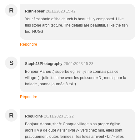
R
Ruthiebear
28/11/2023 15:42
Your first photo of the church is beautifully composed. I like
this stone architecture. The details are beautiful. I like the fish
too. HUGS
Répondre
S
Steph43Photography
28/11/2023 15:23
Bonjour Manou :) superbe église , je ne connais pas ce
village :) , jolie fontaine avec les poissons =D , merci pour la
balade , bonne journée à toi :)
Répondre
R
Roguidine
28/11/2023 15:22
Bonjour Manou,<br /> Chaque village a sa propre église,
alors il y a de quoi visiter !!<br /> Vers chez moi, elles sont
pratiquement toutes fermées.. les fêtes arrivent <br /> elles