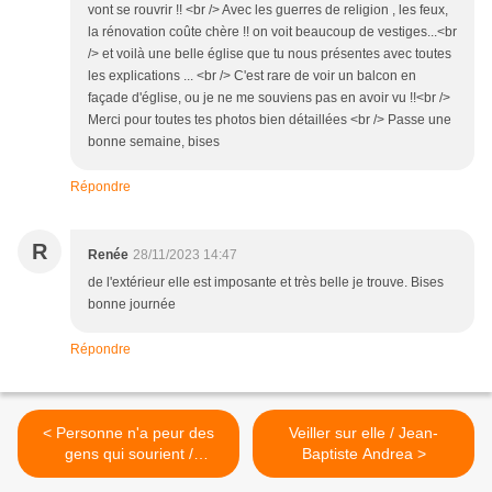
vont se rouvrir !! <br /> Avec les guerres de religion , les feux,
la rénovation coûte chère !! on voit beaucoup de vestiges...<br
/> et voilà une belle église que tu nous présentes avec toutes
les explications ... <br /> C'est rare de voir un balcon en
façade d'église, ou je ne me souviens pas en avoir vu !!<br />
Merci pour toutes tes photos bien détaillées <br /> Passe une
bonne semaine, bises
Répondre
R
Renée
28/11/2023 14:47
de l'extérieur elle est imposante et très belle je trouve. Bises
bonne journée
Répondre
< Personne n'a peur des
Veiller sur elle / Jean-
gens qui sourient /
Baptiste Andrea >
Véronique Ovaldé