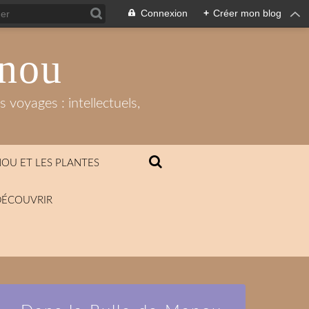
Connexion
+
Créer mon blog
anou
 voyages : intellectuels,
OU ET LES PLANTES
DÉCOUVRIR