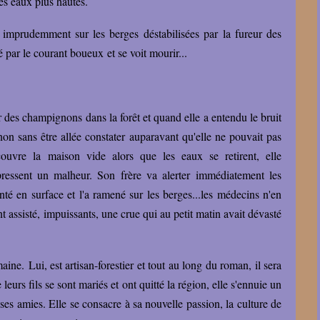
es eaux plus hautes.
er imprudemment sur les berges déstabilisées par la fureur des
é par le courant boueux et se voit mourir...
ir des champignons dans la forêt et quand elle a entendu le bruit
 non sans être allée constater auparavant qu'elle ne pouvait pas
couvre la maison vide alors que les eaux se retirent, elle
ressent un malheur. Son frère va alerter immédiatement les
té en surface et l'a ramené sur les berges...les médecins n'en
nt assisté, impuissants, une crue qui au petit matin avait dévasté
.
ine. Lui, est artisan-forestier et tout au long du roman, il sera
leurs fils se sont mariés et ont quitté la région, elle s'ennuie un
 ses amies. Elle se consacre à sa nouvelle passion, la culture de