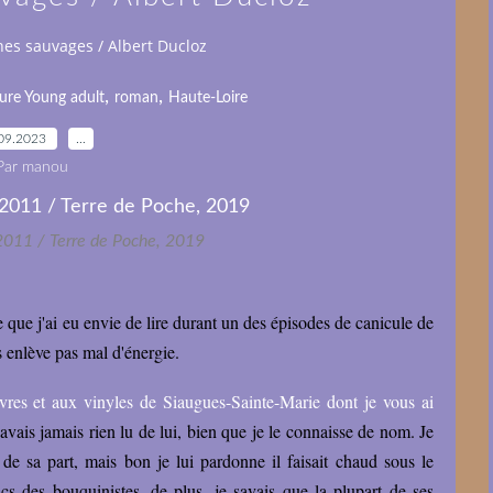
hes sauvages / Albert Ducloz
,
,
ture Young adult
roman
Haute-Loire
09.2023
…
Par manou
2011 / Terre de Poche, 2019
 que j'ai eu envie de lire durant un des épisodes de canicule de
s enlève pas mal d'énergie.
res et aux vinyles de Siaugues-Sainte-Marie dont je vous ai
n'avais jamais rien lu de lui, bien que je le connaisse de nom. Je
de sa part, mais bon je lui pardonne il faisait chaud sous le
acs des bouquinistes, de plus, je savais que la plupart de ses