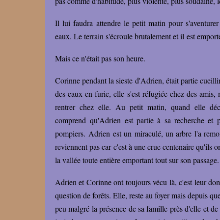
pas comme d'habitude, plus violente, plus soudaine, l
Il lui faudra attendre le petit matin pour s'aventur
eaux. Le terrain s'écroule brutalement et il est emport
Mais ce n'était pas son heure.
Corinne pendant la sieste d'Adrien, était partie cueill
des eaux en furie, elle s'est réfugiée chez des amis,
rentrer chez elle. Au petit matin, quand elle dé
comprend qu'Adrien est partie à sa recherche et p
pompiers. Adrien est un miraculé, un arbre l'a remon
reviennent pas car c'est à une crue centenaire qu'ils o
la vallée toute entière emportant tout sur son passage
Adrien et Corinne ont toujours vécu là, c'est leur doma
question de forêts. Elle, reste au foyer mais depuis que 
peu malgré la présence de sa famille près d'elle et de