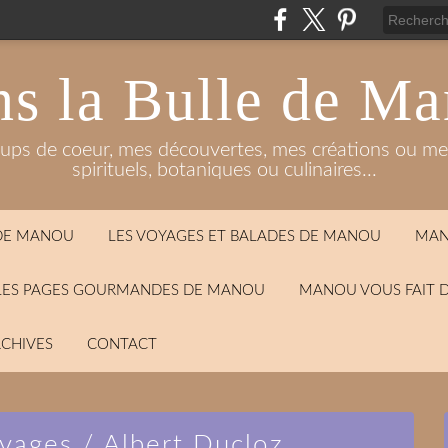
s la Bulle de M
oups de coeur, mes découvertes, mes créations ou mes
spirituels, botaniques ou culinaires...
 DE MANOU
LES VOYAGES ET BALADES DE MANOU
MAN
LES PAGES GOURMANDES DE MANOU
MANOU VOUS FAIT 
CHIVES
CONTACT
uvages / Albert Ducloz