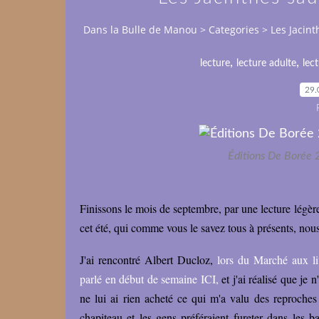
Dans la Bulle de Manou
>
Categories
>
Les Jacint
,
,
lecture
lecture adulte
lec
29.
Éditions De Borée 
Finissons le mois de septembre, par une lecture légère
cet été, qui comme vous le savez tous à présents, nou
J'ai rencontré Albert Ducloz,
lors du Marché aux liv
parlé en début de semaine ICI,
et j'ai réalisé que je 
ne lui ai rien acheté ce qui m'a valu des reproches 
chapiteau et les gens préféraient fureter dans les b