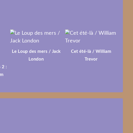
Le Loup des mers / Jack
Cet été-là / William
London
Trevor
 2 :
lm