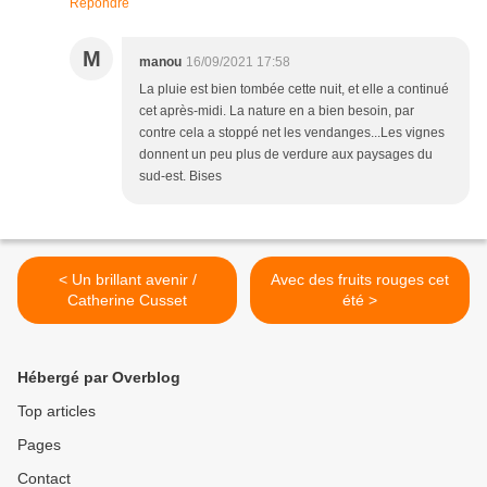
Répondre
M
manou
16/09/2021 17:58
La pluie est bien tombée cette nuit, et elle a continué
cet après-midi. La nature en a bien besoin, par
contre cela a stoppé net les vendanges...Les vignes
donnent un peu plus de verdure aux paysages du
sud-est. Bises
< Un brillant avenir /
Avec des fruits rouges cet
Catherine Cusset
été >
Hébergé par Overblog
Top articles
Pages
Contact