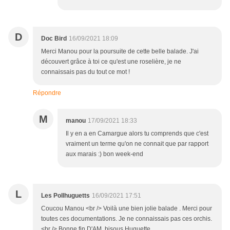
D
Doc Bird
16/09/2021 18:09
Merci Manou pour la poursuite de cette belle balade. J'ai
découvert grâce à toi ce qu'est une roselière, je ne
connaissais pas du tout ce mot !
Répondre
M
manou
17/09/2021 18:33
Il y en a en Camargue alors tu comprends que c'est
vraiment un terme qu'on ne connait que par rapport
aux marais :) bon week-end
L
Les Pollhuguetts
16/09/2021 17:51
Coucou Manou <br /> Voilà une bien jolie balade . Merci pour
toutes ces documentations. Je ne connaissais pas ces orchis.
<br /> Bonne fin D'AM. bisous.Huguette