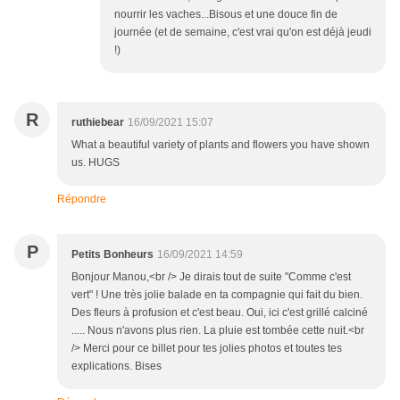
nourrir les vaches...Bisous et une douce fin de
journée (et de semaine, c'est vrai qu'on est déjà jeudi
!)
R
ruthiebear
16/09/2021 15:07
What a beautiful variety of plants and flowers you have shown
us. HUGS
Répondre
P
Petits Bonheurs
16/09/2021 14:59
Bonjour Manou,<br /> Je dirais tout de suite "Comme c'est
vert" ! Une très jolie balade en ta compagnie qui fait du bien.
Des fleurs à profusion et c'est beau. Oui, ici c'est grillé calciné
..... Nous n'avons plus rien. La pluie est tombée cette nuit.<br
/> Merci pour ce billet pour tes jolies photos et toutes tes
explications. Bises