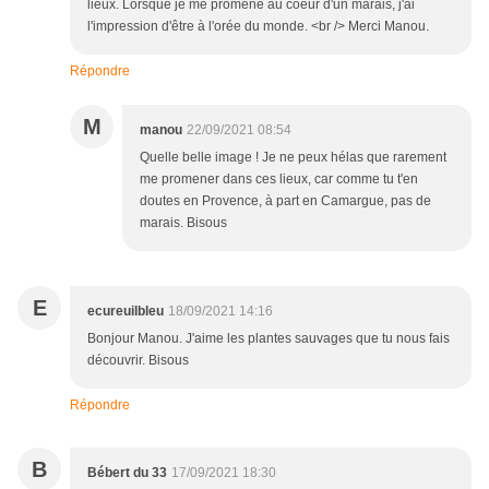
lieux. Lorsque je me promène au coeur d'un marais, j'ai
l'impression d'être à l'orée du monde. <br /> Merci Manou.
Répondre
M
manou
22/09/2021 08:54
Quelle belle image ! Je ne peux hélas que rarement
me promener dans ces lieux, car comme tu t'en
doutes en Provence, à part en Camargue, pas de
marais. Bisous
E
ecureuilbleu
18/09/2021 14:16
Bonjour Manou. J'aime les plantes sauvages que tu nous fais
découvrir. Bisous
Répondre
B
Bébert du 33
17/09/2021 18:30