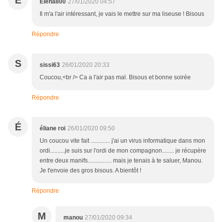
E
Elena800
27/01/2020 04:57
Il m'a l'air intéressant, je vais le mettre sur ma liseuse ! Bisous
Répondre
S
sissi63
26/01/2020 20:33
Coucou,<br /> Ca a l'air pas mal. Bisous et bonne soirée
Répondre
É
éliane roi
26/01/2020 09:50
Un coucou vite fait ............. j'ai un virus informatique dans mon
ordi..........je suis sur l'ordi de mon compagnon........ je récupère
entre deux manifs................ mais je tenais à te saluer, Manou.
Je t'envoie des gros bisous. A bientôt !
Répondre
M
manou
27/01/2020 09:34