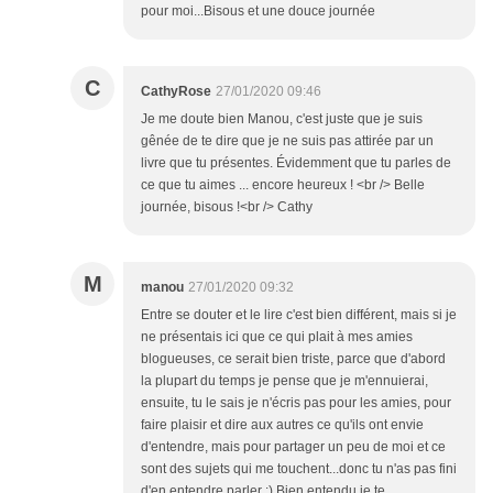
pour moi...Bisous et une douce journée
C
CathyRose
27/01/2020 09:46
Je me doute bien Manou, c'est juste que je suis
gênée de te dire que je ne suis pas attirée par un
livre que tu présentes. Évidemment que tu parles de
ce que tu aimes ... encore heureux ! <br /> Belle
journée, bisous !<br /> Cathy
M
manou
27/01/2020 09:32
Entre se douter et le lire c'est bien différent, mais si je
ne présentais ici que ce qui plait à mes amies
blogueuses, ce serait bien triste, parce que d'abord
la plupart du temps je pense que je m'ennuierai,
ensuite, tu le sais je n'écris pas pour les amies, pour
faire plaisir et dire aux autres ce qu'ils ont envie
d'entendre, mais pour partager un peu de moi et ce
sont des sujets qui me touchent...donc tu n'as pas fini
d'en entendre parler :) Bien entendu je te