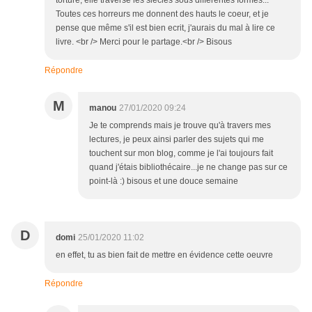
torture, elle traverse les siecles sous différentes formes...
Toutes ces horreurs me donnent des hauts le coeur, et je
pense que même s'il est bien ecrit, j'aurais du mal à lire ce
livre. <br /> Merci pour le partage.<br /> Bisous
Répondre
M
manou
27/01/2020 09:24
Je te comprends mais je trouve qu'à travers mes
lectures, je peux ainsi parler des sujets qui me
touchent sur mon blog, comme je l'ai toujours fait
quand j'étais bibliothécaire...je ne change pas sur ce
point-là :) bisous et une douce semaine
D
domi
25/01/2020 11:02
en effet, tu as bien fait de mettre en évidence cette oeuvre
Répondre