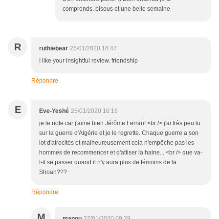
comprends. bisous et une belle semaine
R
ruthiebear
25/01/2020 16:47
I like your insightful review. friendship
Répondre
E
Eve-Yeshé
25/01/2020 16:16
je le note car j'aime bien Jérôme Ferrari! <br /> j'ai très peu lu
sur la guerre d'Algérie et je le regrette. Chaque guerre a son
lot d'atrocités et malheureusement cela n'empêche pas les
hommes de recommencer et d'attiser la haine... <br /> que va-
t-il se passer quand il n'y aura plus de témoins de la
Shoah???
Répondre
M
manou
27/01/2020 09:29