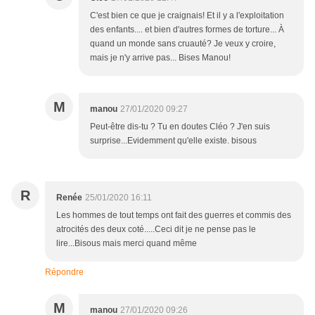
C'est bien ce que je craignais! Et il y a l'exploitation
des enfants.... et bien d'autres formes de torture... À
quand un monde sans cruauté? Je veux y croire,
mais je n'y arrive pas... Bises Manou!
M
manou
27/01/2020 09:27
Peut-être dis-tu ? Tu en doutes Cléo ? J'en suis
surprise...Evidemment qu'elle existe. bisous
R
Renée
25/01/2020 16:11
Les hommes de tout temps ont fait des guerres et commis des
atrocités des deux coté.....Ceci dit je ne pense pas le
lire...Bisous mais merci quand même
Répondre
M
manou
27/01/2020 09:26