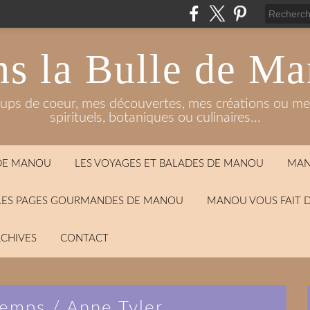
s la Bulle de M
oups de coeur, mes découvertes, mes créations ou mes
spirituels, botaniques ou culinaires...
 DE MANOU
LES VOYAGES ET BALADES DE MANOU
MAN
LES PAGES GOURMANDES DE MANOU
MANOU VOUS FAIT 
CHIVES
CONTACT
temps / Anne Tyler