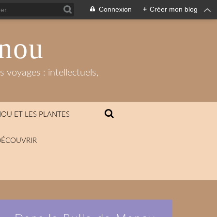
Connexion
+
Créer mon blog
anou
 voyages : intellectuels,
OU ET LES PLANTES
DÉCOUVRIR