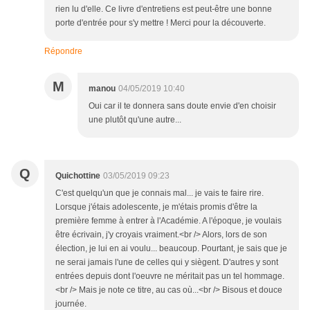
rien lu d'elle. Ce livre d'entretiens est peut-être une bonne
porte d'entrée pour s'y mettre ! Merci pour la découverte.
Répondre
M
manou
04/05/2019 10:40
Oui car il te donnera sans doute envie d'en choisir
une plutôt qu'une autre...
Q
Quichottine
03/05/2019 09:23
C'est quelqu'un que je connais mal... je vais te faire rire.
Lorsque j'étais adolescente, je m'étais promis d'être la
première femme à entrer à l'Académie. A l'époque, je voulais
être écrivain, j'y croyais vraiment.<br /> Alors, lors de son
élection, je lui en ai voulu... beaucoup. Pourtant, je sais que je
ne serai jamais l'une de celles qui y siègent. D'autres y sont
entrées depuis dont l'oeuvre ne méritait pas un tel hommage.
<br /> Mais je note ce titre, au cas où...<br /> Bisous et douce
journée.