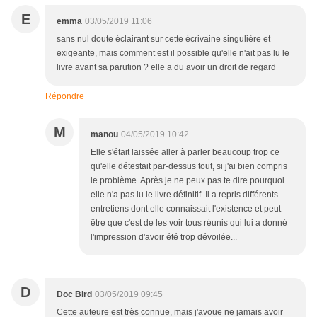
E
emma
03/05/2019 11:06
sans nul doute éclairant sur cette écrivaine singulière et
exigeante, mais comment est il possible qu'elle n'ait pas lu le
livre avant sa parution ? elle a du avoir un droit de regard
Répondre
M
manou
04/05/2019 10:42
Elle s'était laissée aller à parler beaucoup trop ce
qu'elle détestait par-dessus tout, si j'ai bien compris
le problème. Après je ne peux pas te dire pourquoi
elle n'a pas lu le livre définitif. Il a repris différents
entretiens dont elle connaissait l'existence et peut-
être que c'est de les voir tous réunis qui lui a donné
l'impression d'avoir été trop dévoilée...
D
Doc Bird
03/05/2019 09:45
Cette auteure est très connue, mais j'avoue ne jamais avoir