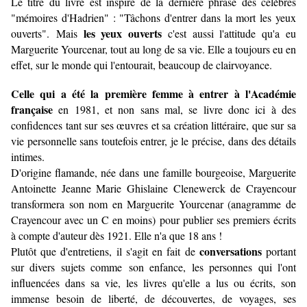
Le titre du livre est inspiré de la dernière phrase des célèbres
"mémoires d'Hadrien" : "Tâchons d'entrer dans la mort les yeux
les yeux ouverts
ouverts".
Mais
c'est aussi l'attitude qu'a eu
Marguerite Yourcenar, tout au long de sa vie. Elle a toujours eu en
effet, sur le monde qui l'entourait, beaucoup de clairvoyance.
Celle qui a été la première femme à entrer à l'Académie
française
en 1981, et non sans mal, se livre donc ici à des
confidences tant sur ses œuvres et sa création littéraire, que sur sa
vie personnelle sans toutefois entrer, je le précise, dans des détails
intimes.
D'origine flamande, née dans une famille bourgeoise, Marguerite
Antoinette Jeanne Marie Ghislaine Clenewerck de Crayencour
transformera son nom en Marguerite Yourcenar (anagramme de
Crayencour avec un C en moins) pour publier ses premiers écrits
à compte d'auteur dès 1921. Elle n'a que 18 ans !
conversations
Plutôt que d'entretiens, il s'agit en fait de
portant
sur divers sujets comme son enfance, les personnes qui l'ont
influencées dans sa vie, les livres qu'elle a lus ou écrits, son
immense besoin de liberté, de découvertes, de voyages, ses