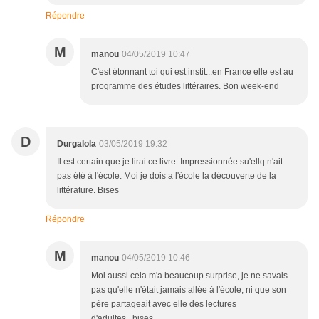
Répondre
M
manou
04/05/2019 10:47
C'est étonnant toi qui est instit...en France elle est au
programme des études littéraires. Bon week-end
D
Durgalola
03/05/2019 19:32
Il est certain que je lirai ce livre. Impressionnée su'ellq n'ait
pas été à l'école. Moi je dois a l'école la découverte de la
littérature. Bises
Répondre
M
manou
04/05/2019 10:46
Moi aussi cela m'a beaucoup surprise, je ne savais
pas qu'elle n'était jamais allée à l'école, ni que son
père partageait avec elle des lectures
d'adultes...bises