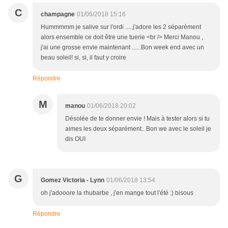
C
champagne
01/06/2018 15:16
Hummmmm je salive sur l'ordi .....j'adore les 2 séparément
alors ensemble ce doit être une tuerie <br /> Merci Manou ,
j'ai une grosse envie maintenant ......Bon week end avec un
beau soleil! si, si, il faut y croire
Répondre
M
manou
01/06/2018 20:02
Désolée de te donner envie ! Mais à tester alors si tu
aimes les deux séparément.. Bon we avec le soleil je
dis OUI
G
Gomez Victoria - Lynn
01/06/2018 13:54
oh j'adooore la rhubarbe , j'en mange tout l'été :) bisous
Répondre