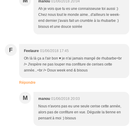
M
manou
01/06/2018 20:04
Ah je vois que tu es une connaisseuse toi aussi :)
Chez nous tout le monde aime...d'ailleurs le week-
end dernier j'avais fait un crumble à la rhubarbe :)
bisous et une douce soirée
F
Feelaure
01/06/2018 17:45
Oh là là ça a l'air bon ♥ je n'ai jamais mangé de rhubarbe<br
/> J'espère ne pas louper ma confiture de cerises cette
année...<br /> Doux week end & bisous
Répondre
M
manou
01/06/2018 20:03
Nous n'avons pas eu une seule cerise cette année,
alors pas de confiture en vue. Déguste la tienne en
pensant à moi :) bisous