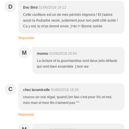
D
Doc Bird
01/06/2018 19:12
Cette confiture est un de mes péchés mignons ! Et j'adore
aussi la rhubarbe seule, justement pour son petit côté acide !
Ca y est, tu m'as donné envie ;)<br /> Bonne soirée
Répondre
M
manou
01/06/2018 20:04
La lecture et la gourmandise sont deux jolis défauts
qui vont bien ensemble :) bon we
C
chez laramicelle
01/06/2018 18:29
coucou un vrai régal; quand j'en fais c'est pour Vic et moi,
mon mari et mon fils n'aiment pas ^^
Répondre