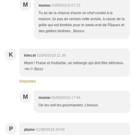
M
manou
03/06/2018 07:15
Tu as de la chance d'avoir un chef cuistot à la
maison. Ici pas de cerises cette année, à cause de la
grêle qui est tombée pour le week-end de Pâques et
des gelées tardives...Bisous
K
kimcat
02/06/2018 11:36
Miam ! Fraise et rhubarbe, un mélange qui doit être délicieux.
<br /> Bizzz
Répondre
M
manou
02/06/2018 17:46
On les voit les gourmandes :) bisous
P
plume
01/06/2018 20:54