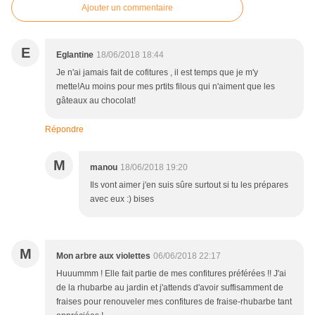
Ajouter un commentaire
E
Eglantine
18/06/2018 18:44
Je n'ai jamais fait de cofitures , il est temps que je m'y
mette!Au moins pour mes prtits filous qui n'aiment que les
gâteaux au chocolat!
Répondre
M
manou
18/06/2018 19:20
Ils vont aimer j'en suis sûre surtout si tu les prépares
avec eux :) bises
M
Mon arbre aux violettes
06/06/2018 22:17
Huuummm ! Elle fait partie de mes confitures préférées !! J'ai
de la rhubarbe au jardin et j'attends d'avoir suffisamment de
fraises pour renouveler mes confitures de fraise-rhubarbe tant