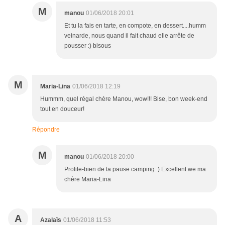
M
manou
01/06/2018 20:01
Et tu la fais en tarte, en compote, en dessert....humm
veinarde, nous quand il fait chaud elle arrête de
pousser :) bisous
M
Maria-Lina
01/06/2018 12:19
Hummm, quel régal chère Manou, wow!!! Bise, bon week-end
tout en douceur!
Répondre
M
manou
01/06/2018 20:00
Profite-bien de ta pause camping :) Excellent we ma
chère Maria-Lina
A
Azalaïs
01/06/2018 11:53