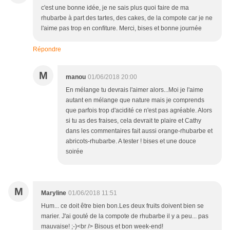
c'est une bonne idée, je ne sais plus quoi faire de ma
rhubarbe à part des tartes, des cakes, de la compote car je ne
l'aime pas trop en confiture. Merci, bises et bonne journée
Répondre
M
manou
01/06/2018 20:00
En mélange tu devrais l'aimer alors...Moi je l'aime
autant en mélange que nature mais je comprends
que parfois trop d'acidité ce n'est pas agréable. Alors
si tu as des fraises, cela devrait te plaire et Cathy
dans les commentaires fait aussi orange-rhubarbe et
abricots-rhubarbe. A tester ! bises et une douce
soirée
M
Maryline
01/06/2018 11:51
Hum... ce doit être bien bon.Les deux fruits doivent bien se
marier. J'ai gouté de la compote de rhubarbe il y a peu... pas
mauvaise! ;-)<br /> Bisous et bon week-end!