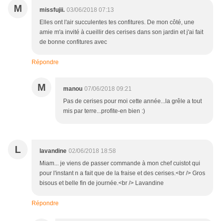
M
missfujii.
03/06/2018 07:13
Elles ont l'air succulentes tes confitures. De mon côté, une
amie m'a invité à cueillir des cerises dans son jardin et j'ai fait
de bonne confitures avec
Répondre
M
manou
07/06/2018 09:21
Pas de cerises pour moi cette année...la grêle a tout
mis par terre...profite-en bien :)
L
lavandine
02/06/2018 18:58
Miam... je viens de passer commande à mon chef cuistot qui
pour l'instant n a fait que de la fraise et des cerises.<br /> Gros
bisous et belle fin de journée.<br /> Lavandine
Répondre