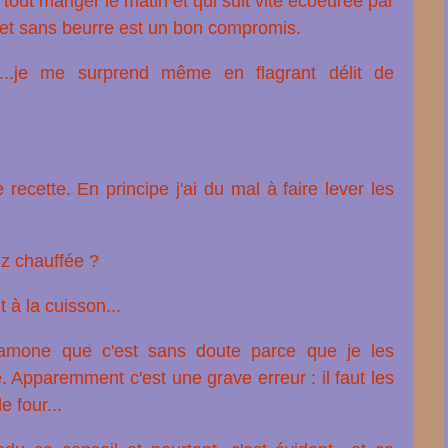
 tout manger le matin et qui suit vite écoeurée par
e et sans beurre est un bon compromis.
...je me surprend même en flagrant délit de
 recette. En principe j'ai du mal à faire lever les
z chauffée ?
 à la cuisson...
amone que c'est sans doute parce que je les
. Apparemment c'est une grave erreur : il faut les
e four...