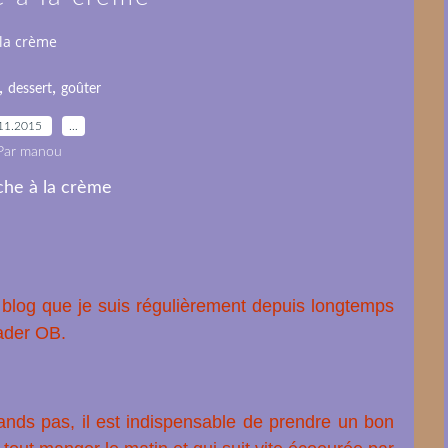
 la crème
,
,
dessert
goûter
11.2015
…
Par manou
blog que je suis régulièrement depuis longtemps
ader OB.
rands pas, il est indispensable de prendre un bon