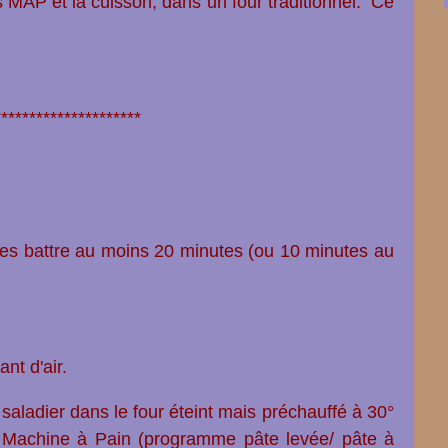
s MAP et la cuisson, dans un four traditionnel.
Ce
*********************
 les battre au moins 20 minutes (ou 10 minutes au
nt d'air.
e saladier dans le four éteint mais préchauffé à 30°
 la Machine à Pain (programme pâte levée/ pâte à