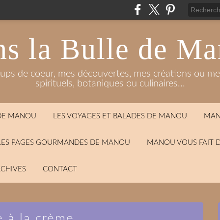
s la Bulle de M
oups de coeur, mes découvertes, mes créations ou mes
spirituels, botaniques ou culinaires...
 DE MANOU
LES VOYAGES ET BALADES DE MANOU
MAN
LES PAGES GOURMANDES DE MANOU
MANOU VOUS FAIT 
CHIVES
CONTACT
e à la crème