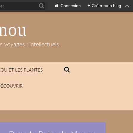
Connexion
+
Créer mon blog
anou
 voyages : intellectuels,
OU ET LES PLANTES
DÉCOUVRIR