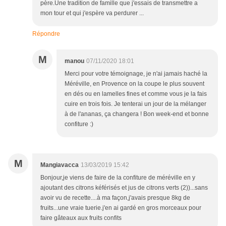
père.Une tradition de famille que j'essais de transmettre a
mon tour et qui j'espère va perdurer ...
Répondre
M
manou
07/11/2020 18:01
Merci pour votre témoignage, je n'ai jamais haché la
Méréville, en Provence on la coupe le plus souvent
en dés ou en lamelles fines et comme vous je la fais
cuire en trois fois. Je tenterai un jour de la mélanger
à de l'ananas, ça changera ! Bon week-end et bonne
confiture :)
M
Mangiavacca
13/03/2019 15:42
Bonjour,je viens de faire de la confiture de méréville en y
ajoutant des citrons kéférisés et jus de citrons verts (2))...sans
avoir vu de recette....à ma façon,j'avais presque 8kg de
fruits...une vraie tuerie.j'en ai gardé en gros morceaux pour
faire gâteaux aux fruits confits