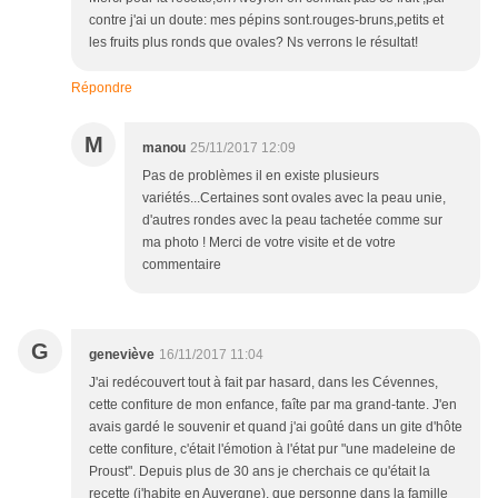
contre j'ai un doute: mes pépins sont.rouges-bruns,petits et
les fruits plus ronds que ovales? Ns verrons le résultat!
Répondre
M
manou
25/11/2017 12:09
Pas de problèmes il en existe plusieurs
variétés...Certaines sont ovales avec la peau unie,
d'autres rondes avec la peau tachetée comme sur
ma photo ! Merci de votre visite et de votre
commentaire
G
geneviève
16/11/2017 11:04
J'ai redécouvert tout à fait par hasard, dans les Cévennes,
cette confiture de mon enfance, faîte par ma grand-tante. J'en
avais gardé le souvenir et quand j'ai goûté dans un gite d'hôte
cette confiture, c'était l'émotion à l'état pur "une madeleine de
Proust". Depuis plus de 30 ans je cherchais ce qu'était la
recette (j'habite en Auvergne), que personne dans la famille