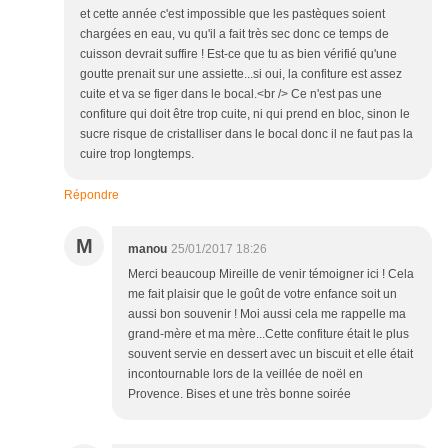
et cette année c'est impossible que les pastèques soient
chargées en eau, vu qu'il a fait très sec donc ce temps de
cuisson devrait suffire ! Est-ce que tu as bien vérifié qu'une
goutte prenait sur une assiette...si oui, la confiture est assez
cuite et va se figer dans le bocal.<br /> Ce n'est pas une
confiture qui doit être trop cuite, ni qui prend en bloc, sinon le
sucre risque de cristalliser dans le bocal donc il ne faut pas la
cuire trop longtemps.
Répondre
M
manou
25/01/2017 18:26
Merci beaucoup Mireille de venir témoigner ici ! Cela
me fait plaisir que le goût de votre enfance soit un
aussi bon souvenir ! Moi aussi cela me rappelle ma
grand-mère et ma mère...Cette confiture était le plus
souvent servie en dessert avec un biscuit et elle était
incontournable lors de la veillée de noël en
Provence. Bises et une très bonne soirée