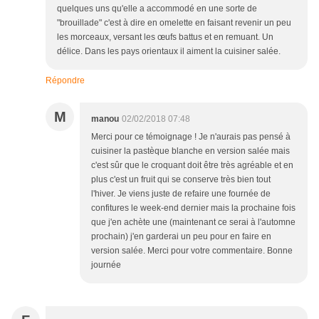
quelques uns qu'elle a accommodé en une sorte de
"brouillade" c'est à dire en omelette en faisant revenir un peu
les morceaux, versant les œufs battus et en remuant. Un
délice. Dans les pays orientaux il aiment la cuisiner salée.
Répondre
M
manou
02/02/2018 07:48
Merci pour ce témoignage ! Je n'aurais pas pensé à
cuisiner la pastèque blanche en version salée mais
c'est sûr que le croquant doit être très agréable et en
plus c'est un fruit qui se conserve très bien tout
l'hiver. Je viens juste de refaire une fournée de
confitures le week-end dernier mais la prochaine fois
que j'en achète une (maintenant ce serai à l'automne
prochain) j'en garderai un peu pour en faire en
version salée. Merci pour votre commentaire. Bonne
journée