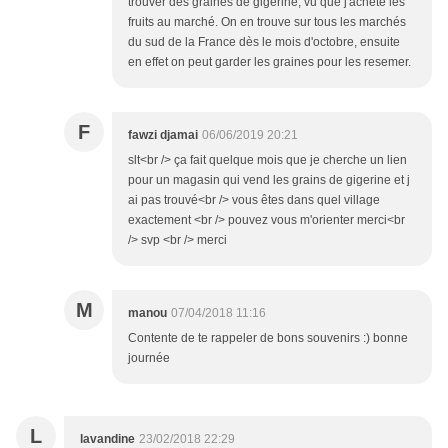
trouver des graines de gigerine, vu que j'achète les
fruits au marché. On en trouve sur tous les marchés
du sud de la France dès le mois d'octobre, ensuite
en effet on peut garder les graines pour les resemer.
F
fawzi djamai
06/06/2019 20:21
slt<br /> ça fait quelque mois que je cherche un lien
pour un magasin qui vend les grains de gigerine et j
ai pas trouvé<br /> vous êtes dans quel village
exactement <br /> pouvez vous m'orienter merci<br
/> svp <br /> merci
M
manou
07/04/2018 11:16
Contente de te rappeler de bons souvenirs :) bonne
journée
L
lavandine
23/02/2018 22:29