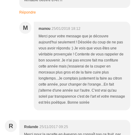
véritable oeuvre d'Art !!!
Répondre
M
manou
25/01/2018 18:12
Merci pour votre message que je découvre
aujourd'hui seulement ! Désolée du coup de ne pas
vous avoir répondu :) Je vois que vous êtes une
véritable provençale ! Contente de vous rappeler de
bon souvenir. Je n'ai pas encore fait ma confiture
cette année mais j'essaierai de la couper en
morceaux plus gros et de la faire cuire plus
longtemps...Je comptais justement la faire au citron
cette année, pour changer de l'orange...En fait
j'alterne d'une année sur l'autre. C'est vrai qu'au
soleil par transparence c'est de l'art et votre message
est très poétique. Bonne soirée
R
Rolande
25/11/2017 09:25
Merci pour la recette,en Aveyron on connaît pas ce fruit ,par