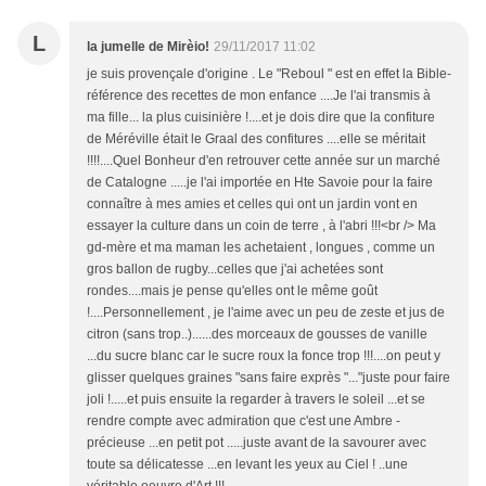
L
la jumelle de Mirèio!
29/11/2017 11:02
je suis provençale d'origine . Le "Reboul " est en effet la Bible-
référence des recettes de mon enfance ....Je l'ai transmis à
ma fille... la plus cuisinière !....et je dois dire que la confiture
de Méréville était le Graal des confitures ....elle se méritait
!!!!....Quel Bonheur d'en retrouver cette année sur un marché
de Catalogne .....je l'ai importée en Hte Savoie pour la faire
connaître à mes amies et celles qui ont un jardin vont en
essayer la culture dans un coin de terre , à l'abri !!!<br /> Ma
gd-mère et ma maman les achetaient , longues , comme un
gros ballon de rugby...celles que j'ai achetées sont
rondes....mais je pense qu'elles ont le même goût
!....Personnellement , je l'aime avec un peu de zeste et jus de
citron (sans trop..)......des morceaux de gousses de vanille
...du sucre blanc car le sucre roux la fonce trop !!!....on peut y
glisser quelques graines "sans faire exprès "..."juste pour faire
joli !.....et puis ensuite la regarder à travers le soleil ...et se
rendre compte avec admiration que c'est une Ambre -
précieuse ...en petit pot .....juste avant de la savourer avec
toute sa délicatesse ...en levant les yeux au Ciel ! ..une