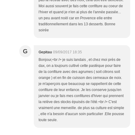
pas la recette avec des noix, cela doit être délicieux.
Moi aussi souvent je fais cette confiture au coeur de
l'hiver et quand je n'en ai plus de l'année passée...
un peu avant noël car en Provence elle entre
traditionnellement dans les 13 desserts. Bonne
soirée
G
Gepitau
09/09/2017 18:35
Bonjour,<br /> je suis landais , et chez moi près de
dax, on a toujours cultivé cette pastèque pour faire
de la confiture avec des agrumes ( soit citrons soit
orange ) et en fin de cuisson des cerneaux de noix.
je m'aperçois que beaucoup se rappellent de cette
confiture de leur enfance. Je les conserve jusqu'en
janvier ou je fais mes confitures d'hiver qui prennent
la relève des stocks épuisés de l'été.<br /> C'est
vraiment une merveille. de plus sa culture est simple
, elle n'a besoin d'aucun soin particulier .Elle pousse
toute seule.