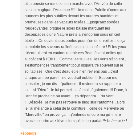
et la poésie se remettent en marche avec l'Arrivée de cette
saison magique: l'Automne !!!! L'immense Palette d'ocres aux
nuances les plus subtiles devant les aurores humides et
brumeuses dans les vapeurs rosées ....jusqu'aux soirées
rougeoyantes lorsque le soleil baisse marquant les
découpages d'une Nature prête à s'endormir sous un ciel
étoilé ....On devient tous poètes pour s'en émerveiller.....et ça
complète les saveurs raffinées de cette confiture ! Et les yeux
s'écarquillent en voulant retenir ces Beautés naturelles qui
succèdent à l'Eté ! ... Comme les feuilles , les verts s'étiolent ,
s'estompent se transforment pour disparaitre souvent sur le
sol tapissé ! Que c'est Beau et je n'en reviens pas ...c'est
chaque année pareil , ne voudrait oublier !!...Et pour me
consoler , je me dis ..."patience , il reviendra se rappeler à
toi.... si "Dieu "...le lui permet... et à moi , également !!! Donc, à
l'année prochaine ou avant ....ça dépendra ....du Vent
!...Désolée , je n'ai pas retrouvé le blog suir l'automne , alors
je l'ai mélangé à celui de la confiture ...celle de Méréville ou
"Merevilho" en provençal ....j'entends encore ma gd -mère
avec le sourire aux lèvres lorsqu'elle en parlait !!<br /> <br /> !
Répondre