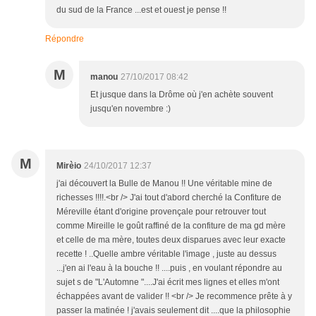
du sud de la France ...est et ouest je pense !!
Répondre
M
manou
27/10/2017 08:42
Et jusque dans la Drôme où j'en achète souvent
jusqu'en novembre :)
M
Mirèio
24/10/2017 12:37
j'ai découvert la Bulle de Manou !! Une véritable mine de
richesses !!!!.<br /> J'ai tout d'abord cherché la Confiture de
Méreville étant d'origine provençale pour retrouver tout
comme Mireille le goût raffiné de la confiture de ma gd mère
et celle de ma mère, toutes deux disparues avec leur exacte
recette ! ..Quelle ambre véritable l'image , juste au dessus
...j'en ai l'eau à la bouche !! ....puis , en voulant répondre au
sujet s de "L'Automne "....J'ai écrit mes lignes et elles m'ont
échappées avant de valider !! <br /> Je recommence prête à y
passer la matinée ! j'avais seulement dit ....que la philosophie