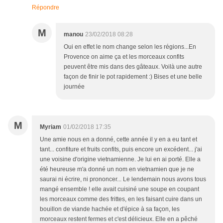
Répondre
M
manou
23/02/2018 08:28
Oui en effet le nom change selon les régions...En
Provence on aime ça et les morceaux confits
peuvent être mis dans des gâteaux. Voilà une autre
façon de finir le pot rapidement :) Bises et une belle
journée
M
Myriam
01/02/2018 17:35
Une amie nous en a donné, cette année il y en a eu tant et
tant... confiture et fruits confits, puis encore un excédent... j'ai
une voisine d'origine vietnamienne. Je lui en ai porté. Elle a
été heureuse m'a donné un nom en vietnamien que je ne
saurai ni écrire, ni prononcer... Le lendemain nous avons tous
mangé ensemble ! elle avait cuisiné une soupe en coupant
les morceaux comme des frittes, en les faisant cuire dans un
bouillon de viande hachée et d'épice à sa façon, les
morceaux restent fermes et c'est délicieux. Elle en a pêché