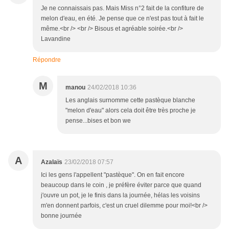
Je ne connaissais pas. Mais Miss n°2 fait de la confiture de
melon d'eau, en été. Je pense que ce n'est pas tout à fait le
même.<br /> <br /> Bisous et agréable soirée.<br />
Lavandine
Répondre
M
manou
24/02/2018 10:36
Les anglais surnomme cette pastèque blanche
"melon d'eau" alors cela doit être très proche je
pense...bises et bon we
A
Azalaïs
23/02/2018 07:57
Ici les gens l'appellent "pastèque". On en fait encore
beaucoup dans le coin , je préfère éviter parce que quand
j'ouvre un pot, je le finis dans la journée, hélas les voisins
m'en donnent parfois, c'est un cruel dilemme pour moi!<br />
bonne journée