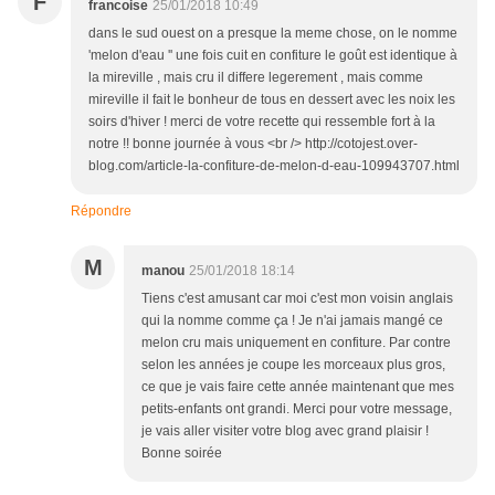
F
francoise
25/01/2018 10:49
dans le sud ouest on a presque la meme chose, on le nomme
'melon d'eau '' une fois cuit en confiture le goût est identique à
la mireville , mais cru il differe legerement , mais comme
mireville il fait le bonheur de tous en dessert avec les noix les
soirs d'hiver ! merci de votre recette qui ressemble fort à la
notre !! bonne journée à vous <br /> http://cotojest.over-
blog.com/article-la-confiture-de-melon-d-eau-109943707.html
Répondre
M
manou
25/01/2018 18:14
Tiens c'est amusant car moi c'est mon voisin anglais
qui la nomme comme ça ! Je n'ai jamais mangé ce
melon cru mais uniquement en confiture. Par contre
selon les années je coupe les morceaux plus gros,
ce que je vais faire cette année maintenant que mes
petits-enfants ont grandi. Merci pour votre message,
je vais aller visiter votre blog avec grand plaisir !
Bonne soirée