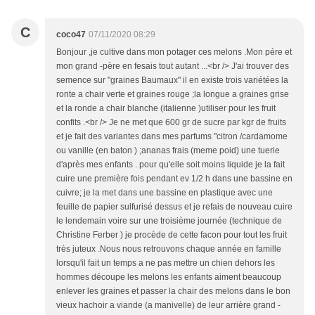
C
coco47
07/11/2020 08:29
Bonjour ,je cultive dans mon potager ces melons .Mon pére et
mon grand -père en fesais tout autant ...<br /> J'ai trouver des
semence sur "graines Baumaux" il en existe trois variétées la
ronte a chair verte et graines rouge ;la longue a graines grise
et la ronde a chair blanche (italienne )utiliser pour les fruit
confits .<br /> Je ne met que 600 gr de sucre par kgr de fruits
et je fait des variantes dans mes parfums "citron /cardamome
ou vanille (en baton ) ;ananas frais (meme poid) une tuerie
d'après mes enfants . pour qu'elle soit moins liquide je la fait
cuire une première fois pendant ev 1/2 h dans une bassine en
cuivre; je la met dans une bassine en plastique avec une
feuille de papier sulfurisé dessus et je refais de nouveau cuire
le lendemain voire sur une troisième journée (technique de
Christine Ferber ) je procède de cette facon pour tout les fruit
très juteux .Nous nous retrouvons chaque année en famille
lorsqu'il fait un temps a ne pas mettre un chien dehors les
hommes découpe les melons les enfants aiment beaucoup
enlever les graines et passer la chair des melons dans le bon
vieux hachoir a viande (a manivelle) de leur arrière grand -