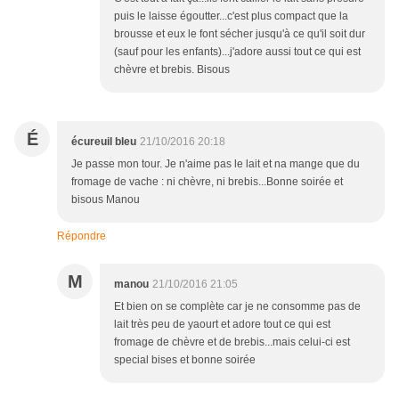
puis le laisse égoutter...c'est plus compact que la
brousse et eux le font sécher jusqu'à ce qu'il soit dur
(sauf pour les enfants)...j'adore aussi tout ce qui est
chèvre et brebis. Bisous
É
écureuil bleu
21/10/2016 20:18
Je passe mon tour. Je n'aime pas le lait et na mange que du
fromage de vache : ni chèvre, ni brebis...Bonne soirée et
bisous Manou
Répondre
M
manou
21/10/2016 21:05
Et bien on se complète car je ne consomme pas de
lait très peu de yaourt et adore tout ce qui est
fromage de chèvre et de brebis...mais celui-ci est
special bises et bonne soirée