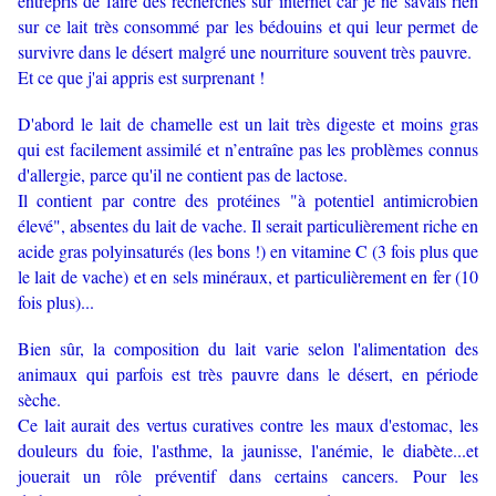
entrepris de faire des recherches sur internet car je ne savais rien
sur ce lait très consommé par les bédouins et qui leur permet de
survivre dans le désert malgré une nourriture souvent très pauvre.
Et ce que j'ai appris est surprenant !
D'abord le lait de chamelle est un lait très digeste et moins gras
qui est facilement assimilé et n’entraîne pas les problèmes connus
d'allergie, parce qu'il ne contient pas de lactose.
Il contient par contre des protéines "à potentiel antimicrobien
élevé", absentes du lait de vache. Il serait particulièrement riche en
acide gras polyinsaturés (les bons !) en vitamine C (3 fois plus que
le lait de vache) et en sels minéraux, et particulièrement en fer (10
fois plus)...
Bien sûr, la composition du lait varie selon l'alimentation des
animaux qui parfois est très pauvre dans le désert, en période
sèche.
Ce lait aurait des vertus curatives contre les maux d'estomac, les
douleurs du foie, l'asthme, la jaunisse, l'anémie, le diabète...et
jouerait un rôle préventif dans certains cancers.
Pour les