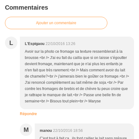
Commentaires
Ajouter un commentaire
L
L'Espigaou
22/10/2016 13:26
Avoir sur la photo ce fromage sa texture ressemblerait à la
brousse.<br /> J'ai eu fait du cailla que si on laisse s’égoutter
devient fromage, maintenant que je n'ai plus les enfants je
n'en fait que très rarement.<br /> Mais comment avoir du lait
de chamelle?<br /> j'aimerais bien le goûter ce fromage.<br />
J'ai renoncé complètement au lait même de soja.<br /> Par
contre les fromages de brebis et de chèvre tu peux croire que
je rattrape le manque de lait.<br /> Passe une belle fin de
semaine<br /> Bisous tout plein<br /> Maryse
Répondre
M
manou
22/10/2016 18:56
C'est tout à fait ça...ils font cailler le lait sans présure