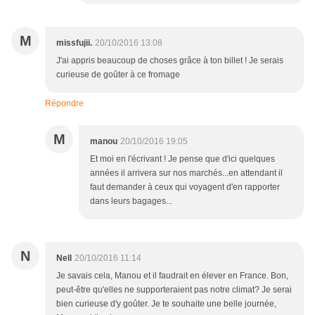
M
missfujii.
20/10/2016 13:08
J'ai appris beaucoup de choses grâce à ton billet ! Je serais
curieuse de goûter à ce fromage
Répondre
M
manou
20/10/2016 19:05
Et moi en l'écrivant ! Je pense que d'ici quelques
années il arrivera sur nos marchés...en attendant il
faut demander à ceux qui voyagent d'en rapporter
dans leurs bagages...
N
Nell
20/10/2016 11:14
Je savais cela, Manou et il faudrait en élever en France. Bon,
peut-être qu'elles ne supporteraient pas notre climat? Je serai
bien curieuse d'y goûter. Je te souhaite une belle journée,