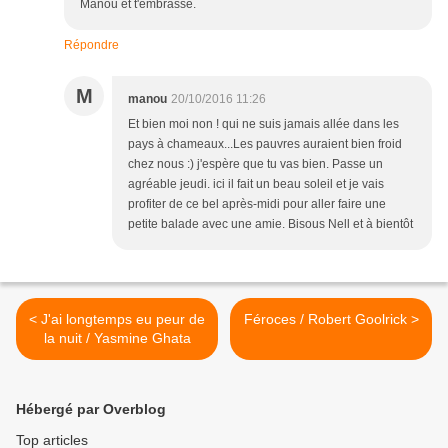
Manou et t'embrasse.
Répondre
M
manou
20/10/2016 11:26
Et bien moi non ! qui ne suis jamais allée dans les
pays à chameaux...Les pauvres auraient bien froid
chez nous :) j'espère que tu vas bien. Passe un
agréable jeudi. ici il fait un beau soleil et je vais
profiter de ce bel après-midi pour aller faire une
petite balade avec une amie. Bisous Nell et à bientôt
< J'ai longtemps eu peur de
Féroces / Robert Goolrick >
la nuit / Yasmine Ghata
Hébergé par Overblog
Top articles