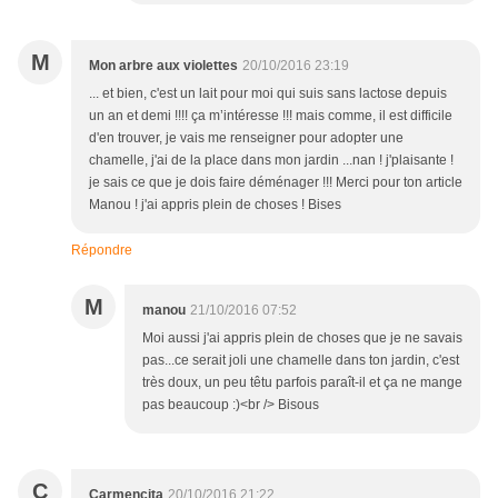
M
Mon arbre aux violettes
20/10/2016 23:19
... et bien, c'est un lait pour moi qui suis sans lactose depuis
un an et demi !!!! ça m’intéresse !!! mais comme, il est difficile
d'en trouver, je vais me renseigner pour adopter une
chamelle, j'ai de la place dans mon jardin ...nan ! j'plaisante !
je sais ce que je dois faire déménager !!! Merci pour ton article
Manou ! j'ai appris plein de choses ! Bises
Répondre
M
manou
21/10/2016 07:52
Moi aussi j'ai appris plein de choses que je ne savais
pas...ce serait joli une chamelle dans ton jardin, c'est
très doux, un peu têtu parfois paraît-il et ça ne mange
pas beaucoup :)<br /> Bisous
C
Carmencita
20/10/2016 21:22