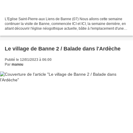
L'Eglise Saint-Pierre-aux Liens de Banne (07) Nous allons cette semaine
continuer la visite de Banne, commencée ICI et ICI, la semaine dernière, en
allant découvrir l'église néogothique actuelle, bâtie à l'emplacement d'une
église romane dont on ne connait...
Le village de Banne 2 / Balade dans l'Ardèche
Publié le 12/01/2023 à 06:00
Par
manou