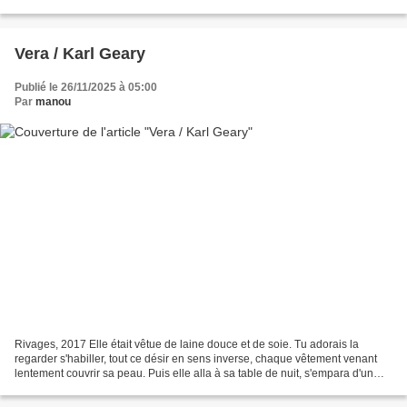
italiennes proches de la frontière slovène,...
Vera / Karl Geary
Publié le 26/11/2025 à 05:00
Par
manou
Rivages, 2017 Elle était vêtue de laine douce et de soie. Tu adorais la
regarder s'habiller, tout ce désir en sens inverse, chaque vêtement venant
lentement couvrir sa peau. Puis elle alla à sa table de nuit, s'empara d'un
flacon en verre biseauté doté...