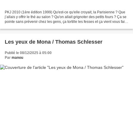
PKJ 2010 (1ère édition 1999) Qu'est-ce qu'elle croyait, la Parisienne ? Que
j’allais y offrir le thé au salon ? Qu'on allait grignoter des petits fours ? Ça se
pointe sans prévenir chez les gens, ça tortille les fesses et ça vient vous faire
la leçon...
Les yeux de Mona / Thomas Schlesser
Publié le 08/12/2025 à 05:00
Par
manou