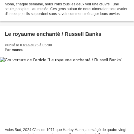
Mona, chaque semaine, nous irons tous les deux voir une œuvre_ une
seule, pas plus_ au musée. Ces gens autour de nous aimeraient tout avaler
d'un coup, et ils se perdent sans savoir comment ménager leurs envies.
Nous serons beaucoup plus sages, beaucoup...
Le royaume enchanté / Russell Banks
Publié le 03/12/2025 à 05:00
Par
manou
Actes Sud, 2024 C'est en 1971 que Harley Mann, alors âgé de quatre-vingt-