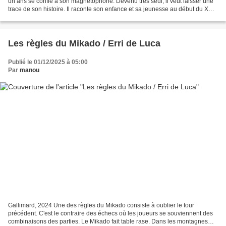
un ans se confie à son magnétophone. Devenu très seul, il veut laisser une
trace de son histoire. Il raconte son enfance et sa jeunesse au début du XXe
siècle. Sa famille vit dans...
Les règles du Mikado / Erri de Luca
Publié le 01/12/2025 à 05:00
Par
manou
Gallimard, 2024 Une des règles du Mikado consiste à oublier le tour
précédent. C'est le contraire des échecs où les joueurs se souviennent des
combinaisons des parties. Le Mikado fait table rase. Dans les montagnes