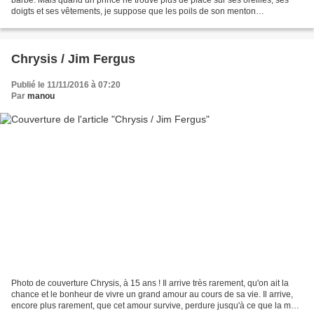
doigts et ses vêtements, je suppose que les poils de son menton
conviennent tout aussi bien. On a du mal...
Chrysis / Jim Fergus
Publié le 11/11/2016 à 07:20
Par
manou
Photo de couverture Chrysis, à 15 ans ! Il arrive très rarement, qu'on ait la
chance et le bonheur de vivre un grand amour au cours de sa vie. Il arrive,
encore plus rarement, que cet amour survive, perdure jusqu'à ce que la mort