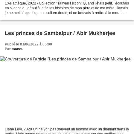
L'Asiathèque, 2022 / Collection "Taiwan Fiction" Quand j'étais petit, j'écoutais
en silence du début à la fin les histoires de mon père et de ma mère. Jamais
je ne mettais quoi que ce soit en doute, ni ne trouvais à redire à la morale
des histoires. Parfois...
Les princes de Sambalpur / Abir Mukherjee
Publié le 03/06/2022 à 05:00
Par
manou
Liana Levi, 2020 On ne voit pas souvent un homme avec un diamant dans la
barbe. Mais quand un prince ne trouve plus de place sur ses oreilles, ses