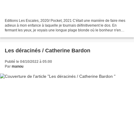
Editions Les Escales, 2020/ Pocket, 2021 C'était une manière de faire mes
adieux à mon enfance à laquelle je tournais définitivement le dos. En
fermant les yeux, je voyais une longue plage blonde où le bonheur n'en
finissait pas de couler. Si j'avais...
Les déracinés / Catherine Bardon
Publié le 04/10/2022 à 05:00
Par
manou