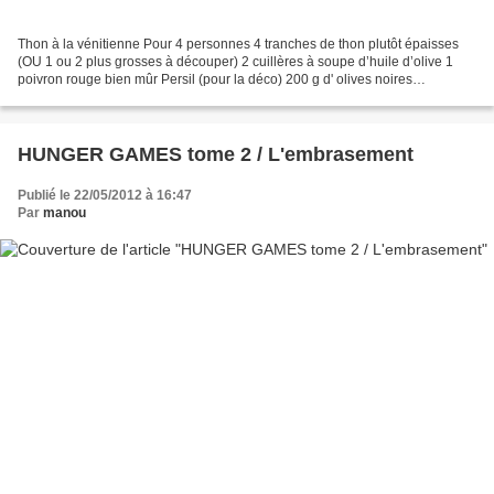
Thon à la vénitienne Pour 4 personnes 4 tranches de thon plutôt épaisses
(OU 1 ou 2 plus grosses à découper) 2 cuillères à soupe d’huile d’olive 1
poivron rouge bien mûr Persil (pour la déco) 200 g d' olives noires
dénoyautées 2 cuillères à soupe de câpres...
HUNGER GAMES tome 2 / L'embrasement
Publié le 22/05/2012 à 16:47
Par
manou