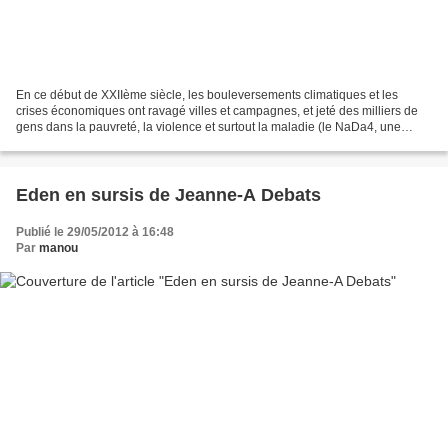
En ce début de XXIIème siècle, les bouleversements climatiques et les
crises économiques ont ravagé villes et campagnes, et jeté des milliers de
gens dans la pauvreté, la violence et surtout la maladie (le NaDa4, une
maladie mortelle issue d'une manipulation...
Eden en sursis de Jeanne-A Debats
Publié le 29/05/2012 à 16:48
Par
manou