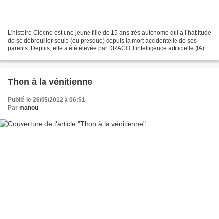
L'histoire Cléone est une jeune fille de 15 ans très autonome qui a l’habitude
de se débrouiller seule (ou presque) depuis la mort accidentelle de ses
parents. Depuis, elle a été élevée par DRACO, l’intelligence artificielle (IA)
du vieux vaisseau familial....
Thon à la vénitienne
Publié le 26/05/2012 à 06:51
Par
manou