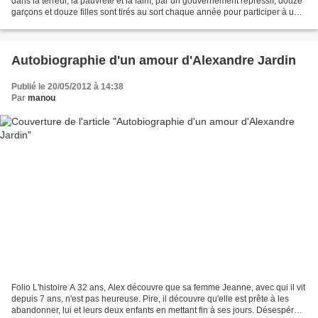
dans la terreur, la pauvreté et la faim, par un gouvernement répressif, douze
garçons et douze filles sont tirés au sort chaque année pour participer à un
sinistre jeu de téléréalité,...
Autobiographie d'un amour d'Alexandre Jardin
Publié le 20/05/2012 à 14:38
Par
manou
Folio L'histoire A 32 ans, Alex découvre que sa femme Jeanne, avec qui il vit
depuis 7 ans, n'est pas heureuse. Pire, il découvre qu'elle est prête à les
abandonner, lui et leurs deux enfants en mettant fin à ses jours. Désespéré,