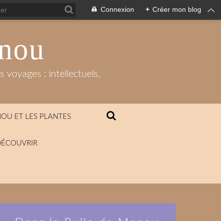
Connexion
+
Créer mon blog
anou
 voyages : intellectuels,
OU ET LES PLANTES
DÉCOUVRIR