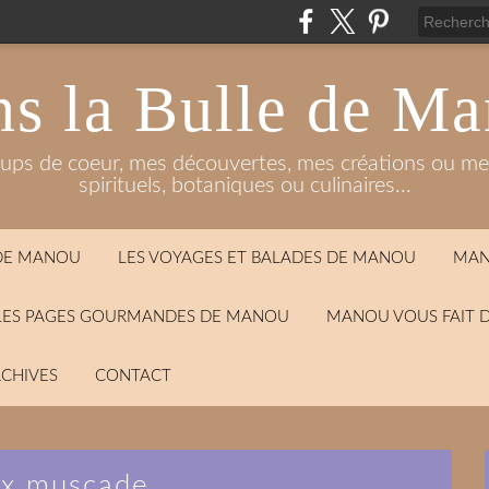
s la Bulle de M
oups de coeur, mes découvertes, mes créations ou mes
spirituels, botaniques ou culinaires...
 DE MANOU
LES VOYAGES ET BALADES DE MANOU
MAN
LES PAGES GOURMANDES DE MANOU
MANOU VOUS FAIT 
CHIVES
CONTACT
ix muscade