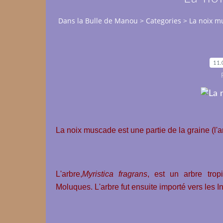
Dans la Bulle de Manou
>
Categories
>
La noix m
11.
La noix muscade est une partie de la graine (l'
L'arbre,
Myristica fragrans
, est un arbre tropi
Moluques. L'arbre fut ensuite imp
orté vers les I