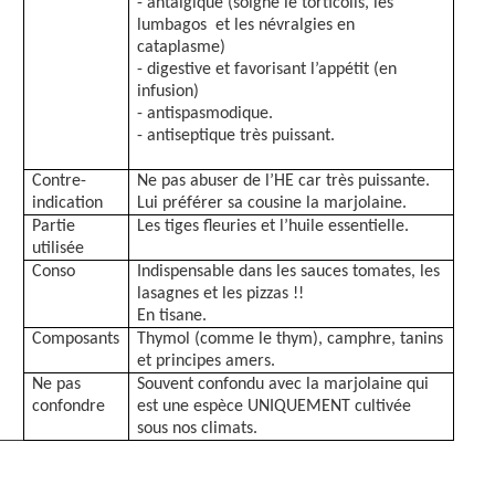
- antalgique (soigne le torticolis, les
lumbagos
et les névralgies en
cataplasme)
- digestive et favorisant l’appétit (en
infusion)
- antispasmodique.
- antiseptique très puissant.
Contre-
Ne pas abuser de l’HE car très puissante.
indication
Lui préférer sa cousine la marjolaine.
Partie
Les tiges fleuries et l’huile essentielle.
utilisée
Conso
Indispensable dans les sauces tomates, les
lasagnes et les pizzas !!
En tisane.
Composants
Thymol (comme le thym), camphre, tanins
et principes amers.
Ne pas
Souvent confondu avec la marjolaine qui
confondre
est une espèce UNIQUEMENT cultivée
sous nos climats.