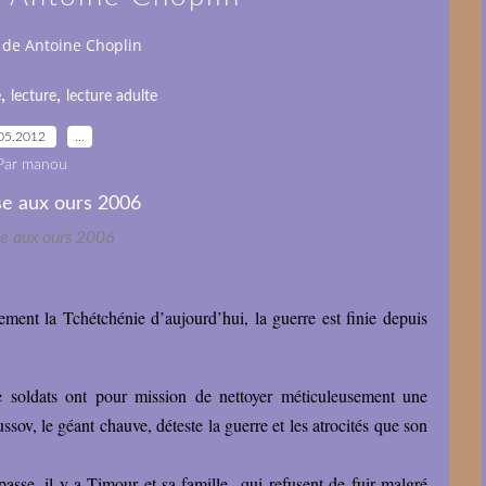
 de Antoine Choplin
,
,
e
lecture
lecture adulte
05.2012
…
Par manou
se aux ours 2006
ment la Tchétchénie d’aujourd’hui, la guerre est finie depuis
e soldats ont pour mission de nettoyer méticuleusement une
sov, le géant chauve, déteste la guerre et les atrocités que son
asse, il y a Timour et sa famille...qui refusent de fuir malgré