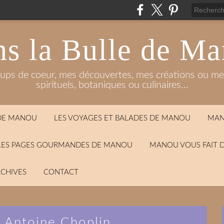
s la Bulle de M
oups de coeur, mes découvertes, mes créations ou mes
spirituels, botaniques ou culinaires...
 DE MANOU
LES VOYAGES ET BALADES DE MANOU
MAN
LES PAGES GOURMANDES DE MANOU
MANOU VOUS FAIT 
CHIVES
CONTACT
e Antoine Choplin