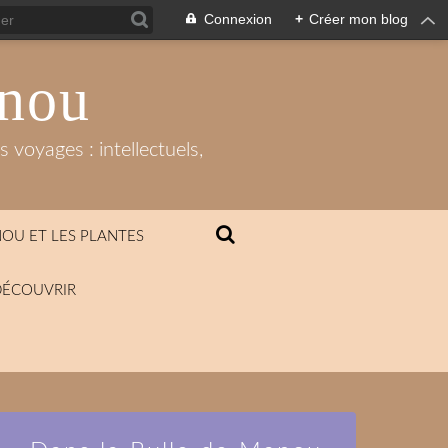
Connexion
+
Créer mon blog
anou
 voyages : intellectuels,
OU ET LES PLANTES
DÉCOUVRIR