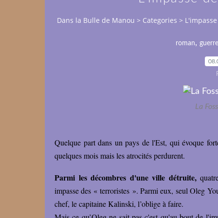
Dans la Bulle de Manou
>
Categories
>
L'impasse
,
roman
guerr
08.
La Fos
Quelque part dans un pays de l'Est, qui évoque forte
quelques mois mais les atrocités perdurent.
Parmi les décombres d'une ville détruite,
quatr
impasse des « terroristes ». Parmi eux, seul Oleg Yous
chef, le capitaine Kalinski, l’oblige à faire.
Mais ce qu’Oleg ne sait pas c'est qu'au bout de l'imp