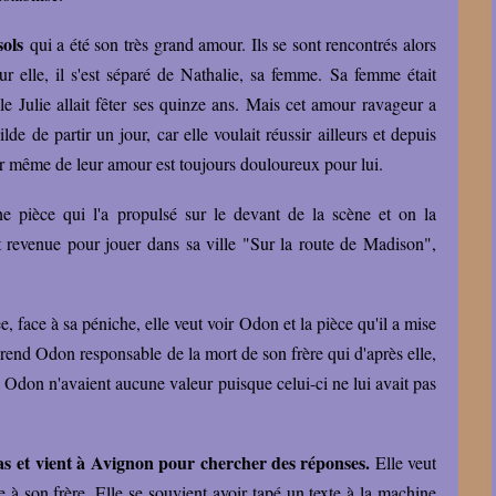
sols
qui a été son très grand amour. Ils se sont rencontrés alors
our elle, il s'est séparé de Nathalie, sa femme. Sa femme était
ille Julie allait fêter ses quinze ans. Mais cet amour ravageur a
de de partir un jour, car elle voulait réussir ailleurs et depuis
ir même de leur amour est toujours douloureux pour lui.
e pièce qui l'a propulsé sur le devant de la scène et on la
t revenue pour jouer dans sa ville "Sur la route de Madison",
 face à sa péniche, elle veut voir Odon et la pièce qu'il a mise
 rend Odon responsable de la mort de son frère qui d'après elle,
 à Odon n'avaient aucune valeur puisque celui-ci ne lui avait pas
bras et vient à Avignon pour chercher des réponses.
Elle veut
à son frère. Elle se souvient avoir tapé un texte à la machine