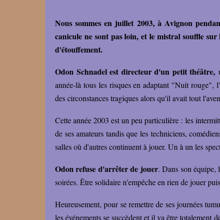
Nous sommes en juillet 2003, à Avignon pendant l
canicule ne sont pas loin, et le mistral souffle su
d'étouffement.
Odon Schnadel est directeur d'un petit théâtre,
u
année-là tous les risques en adaptant "Nuit rouge", 
des circonstances tragiques alors qu'il avait tout l'ave
Cette année 2003 est un peu particulière : les intermitt
de ses amateurs tandis que les techniciens, comédiens o
salles où d'autres continuent à jouer. Un à un les spe
Odon refuse d'arrêter de jouer
. Dans son équipe, 
soirées. Être solidaire n'empêche en rien de jouer puisq
Heureusement, pour se remettre de ses journées tumul
les événements se succèdent et il va être totalement dé