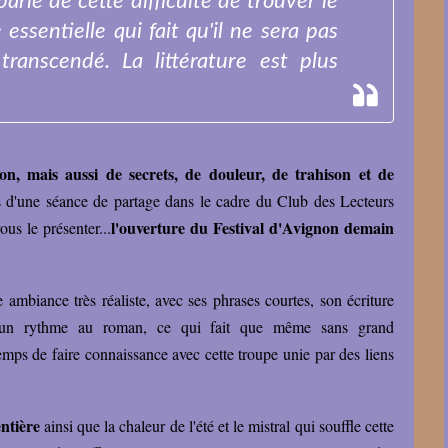
l parle de cette difficulté de trouver le
 essentielle qui fait qu'il ne sera pas
ranscendé. La littérature est plus
n, mais aussi de secrets, de douleur, de trahison et de
rs d'une séance de partage dans le cadre du Club des Lecteurs
l'ouverture du Festival d'Avignon demain
us le présenter...
 ambiance très réaliste, avec ses phrases courtes, son écriture
t un rythme au roman, ce qui fait que même sans grand
emps de faire connaissance avec cette troupe unie par des liens
ntière
ainsi que la chaleur de l'été et le mistral qui souffle cette