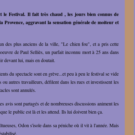
e Festival. Il fait très chaud , les jours bien connus de
r la Provence, aggravant la sensation générale de moiteur et
n des plus anciens de la ville, "Le chien fou", et a pris cette
l'oeuvre de Paul Selliès, un parfait inconnu mort à 25 ans dans
nir devant lui, mais en doutait.
ents du spectacle sont en grève...et peu à peu le festival se vide
u autres travailleurs, défilent dans les rues et investissent les
ctacles sont annulés.
les avis sont partagés et de nombreuses discussions animent les
ue le public est là et les attend. Ils lui doivent bien ça.
tueuses, Odon s'isole dans sa péniche où il vit à l'année. Mais
stabilisé.