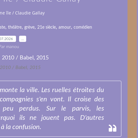
ne île / Claudie Gallay
,
,
,
,
,
ste
théâtre
grève
21e siècle
amour
comédien
07.2026
…
Par manou
 2010 / Babel, 2015
onte la ville. Les ruelles étroites du
compagnies s'en vont. Il croise des
n peu perdus. Sur le parvis, les
urquoi ils ne jouent pas. D'autres
 à la confusion.