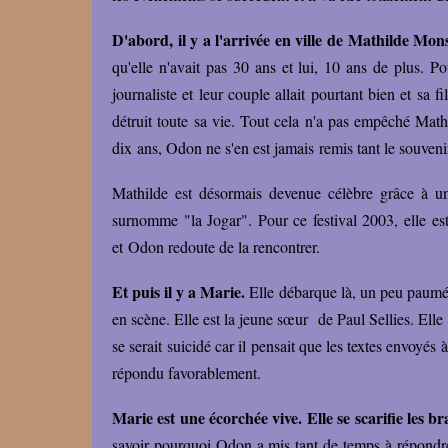
D'abord, il y a l'arrivée en ville de Mathilde Mon
qu'elle n'avait pas 30 ans et lui, 10 ans de plus. P
journaliste et leur couple allait pourtant bien et sa f
détruit toute sa vie. Tout cela n'a pas empêché Mathil
dix ans, Odon ne s'en est jamais remis tant le souven
Mathilde est désormais devenue célèbre grâce à un
surnomme "la Jogar". Pour ce festival 2003, elle es
et Odon redoute de la rencontrer.
Et puis il y a Marie.
Elle débarque là, un peu paumée,
en scène. Elle est la jeune sœur de Paul Sellies. Elle
se serait suicidé car il pensait que les textes envoyés
répondu favorablement.
Marie est une écorchée vive. Elle se scarifie les 
savoir pourquoi Odon a mis tant de temps à répondre 