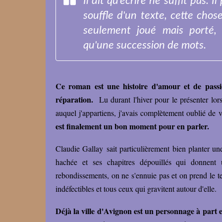
Il dit qu'écrire ne suffit pas. I
souffle d'un texte, cette chose
seulement joué mais porté, t
qu'une succession de mots.
Ce roman est une histoire d'amour et de passio
réparation.
Lu durant l'hiver pour le présenter lo
auquel j'appartiens, j'avais complètement oublié de vo
est finalement un bon moment pour en parler.
Claudie Gallay sait particulièrement bien planter une
hachée et ses chapitres dépouillés qui donnen
rebondissements, on ne s'ennuie pas et on prend le t
indéfectibles et tous ceux qui gravitent autour d'elle.
Déjà la ville d'Avignon est un personnage à part e