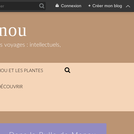
Connexion
+
Créer mon blog
anou
 voyages : intellectuels,
OU ET LES PLANTES
DÉCOUVRIR