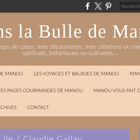
s la Bulle de M
oups de coeur, mes découvertes, mes créations ou mes
spirituels, botaniques ou culinaires...
 DE MANOU
LES VOYAGES ET BALADES DE MANOU
MAN
LES PAGES GOURMANDES DE MANOU
MANOU VOUS FAIT 
CHIVES
CONTACT
 île / Claudie Gallay